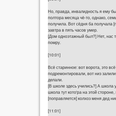
Но, правда, инвалидность я ему б
полтора месяца чё-то, однако, сем
получила. Вот сёдня ба получала [
завтра в пять часов умер.
[Дом одноэтажный был?] Нет, нас т
помру.
[10:01]
Всё старинное: вот ворота, это всё
подремонтировали, вот низ залили,
делали.
[В школе здесь учились?] А школа у
школа тут кото'ра на этой стороне
[поправляется] колхоз меня дед ник
[11:01]