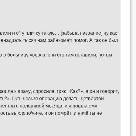
ли и е'ту плитку такую… [забыла название] ну как
венадцать тысяч нам райнкома'т помог. А так он был
о в больницу увезла, они его там оставили, потом
ашла к врачу, спросила, грю: «Как?», а он и говорит,
ть?». Нет, нельзя операцию делать: цетвёртой
ожил три с половиной месяца, и я пошла ему
сть выхлопо'чите, и он помрёт, и ничё ты не