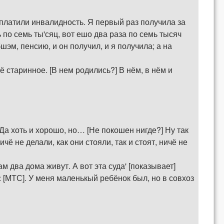
аплатили инвалидность. Я первый раз получила за
ь по семь ты'сяц, вот ешо два раза по семь тысяч
шэм, пенсию, и он получил, и я получила; а на
ё старинное. [В нем родились?] В нём, в нём и
] Да хоть и хорошо, но… [Не покошен нигде?] Ну так
ё не делали, как они стояли, так и стоят, ничё не
ам два дома живут. А вот эта суда' [показывает]
с [МТС]. У меня маленькый ребёнок был, но в совхоз