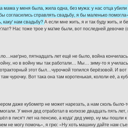
у а мама у меня была, жила одна, без мужа: у нас отца убил
 бы согласились справлять свадьбу, я бы маленько помогла»,
ь, каку' нам свадьбу?
А если мне жить, я и так буду жить, и б
е'лат? Нас тоже трое у ма'ме были, вот последней девочке (
ыло…нае'рно, пятнадцать лет ещё не было, война кончилась, 
войну, но в войну мы так работали… Мы… зиму-то я училась
газотракторный этот был…чурочкой топился берёзовой. И во
там чурочку. Вот така она там коротенькая, кололи её, а ку
ером даже кубометр не может нарезать, а нам сколь было-т
омогали. У меня дед отработал в колхозе двадцать пять лет,
шёл в пися'т лет на пенсию, а кода' дед умер, ну мы пошли 
чем не могу помочь», я грю: «Ну хоть машину дайте нам съез