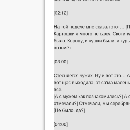
[02:12]
На той неделе мне сказал этот… [П
Картошки я много не сажу. Скотину
было. Корову, и чушки были, и кур
возьмёт.
[03:00]
Стесняется чужих. Ну и вот это… А 
вот щас выходила, эт са'ма малень
всё.
[А с мужем как познакомились?] А 
отмечали?] Отмечали, мы серебряну
[Не было, да?]
[04:00]