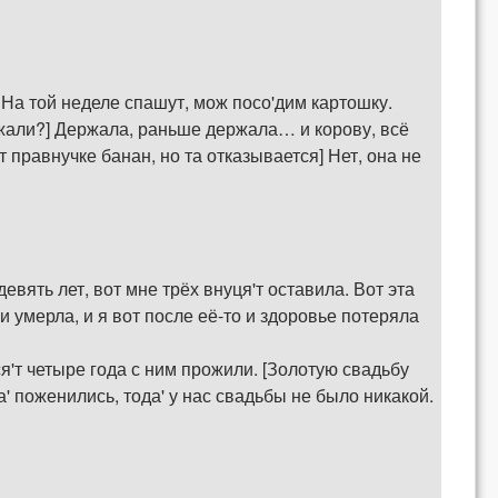
 На той неделе спашут, мож посо'дим картошку.
ержали?] Держала, раньше держала… и корову, всё
 правнучке банан, но та отказывается] Нет, она не
евять лет, вот мне трёх внуця'т оставила. Вот эта
и умерла, и я вот после её-то и здоровье потеряла
я'т четыре года с ним прожили. [Золотую свадьбу
' поженились, тода' у нас свадьбы не было никакой.