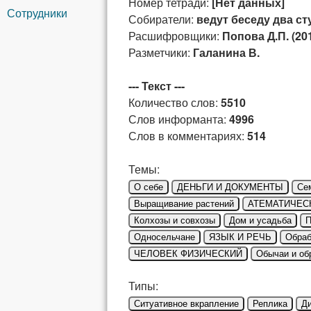
Номер тетради:
[Нет данных]
Сотрудники
Собиратели:
ведут беседу два ст
Расшифровщики:
Попова Д.П. (20
Разметчики:
Галанина В.
--- Текст ---
Количество слов:
5510
Слов информанта:
4996
Слов в комментариях:
514
Темы:
О себе
ДЕНЬГИ И ДОКУМЕНТЫ
Се
Выращивание растений
АТЕМАТИЧЕС
Колхозы и совхозы
Дом и усадьба
П
Односельчане
ЯЗЫК И РЕЧЬ
Обраб
ЧЕЛОВЕК ФИЗИЧЕСКИЙ
Обычаи и об
Типы:
Ситуативное вкрапление
Реплика
Д