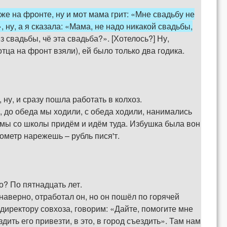
и же на фронте, ну и мот мама грит: «Мне свадьбу не
 ну, а я сказала: «Мама, не надо никакой свадьбы,
ез свадьбы, чё эта свадьба?». [Хотелось?] Ну,
отца на фронт взяли), ей было только два годика.
ну, и сразу пошла работать в колхоз.
, до обеда мы ходили, с обеда ходили, нанимались
т мы со школы придём и идём туда. Избушка была вон
бометр нарежешь – рубль пися'т.
о? По пятнадцать лет.
 наверно, отработал он, но он пошёл по горячей
к директору совхоза, говорим: «Дайте, помогите мне
дить его привезти, в это, в город съездить». Там нам