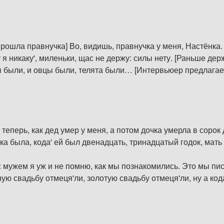
рошла правнучка] Во, видишь, правнучка у меня, Настёнка.
 я никаку', миленьки, щас не держу: силы нету. [Раньше д
ы были, и овцы были, телята были… [Интервьюер предлагает
теперь, как дед умер у меня, а потом дочка умерла в сорок д
ка была, кода' ей был двенадцать, тринадцатый годок, мать 
с мужем я уж и не помню, как мы познакомились. Это мы пис
ю свадьбу отмеця'ли, золотую свадьбу отмеця'ли, ну а кода