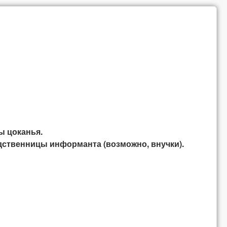
ы цоканья.
одственницы информанта (возможно, внучки).