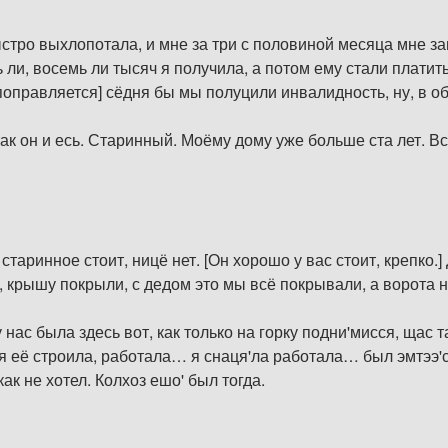
ыстро выхлопотала, и мне за три с половиной месяца мне з
ь ли, восемь ли тысяч я получила, а потом ему стали платит
поправляется] сёдня бы мы полуцили инвалидность, ну, в об
ак он и есь. Старинный. Моёму дому уже больше ста лет. Вс
 старинное стоит, ницё нет. [Он хорошо у вас стоит, крепко.
 крышу покрыли, с дедом это мы всё покрывали, а ворота нич
 нас была здесь вот, как только на горку подни'мисся, щас т
, я её строила, работала… я снаця'ла работала… был эмтээ'
ак не хотел. Колхоз ешо' был тогда.