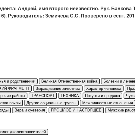
удента: Андрей, имя второго неизвестно. Рук. Банкова Т
16). Руководитель: Земичева С.С. Проверено в сент. 201
мья и родственники
Великая Отечественная война
Болезни и лечен
КИЙ ФРАГМЕНТ
Выращивание животных
Характер человека
Пра
рочие работы
ТРАНСПОРТ
ТЕХНИКА
Покупки и продажа
Чуж
отка почвы
Другие социальные группы
Межличностные отношения
ряды
Вера и суеверия
ПРОШЛОЕ И НАСТОЯЩЕЕ
Мужские рабо
иалог диалектоносителей