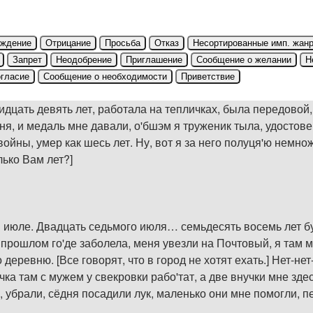
рждение
Отрицание
Просьба
Отказ
Несортированные имп. жан
Запрет
Неодобрение
Приглашение
Сообщение о желании
Н
гласие
Сообщение о необходимости
Приветствие
идцать девять лет, работала на тепличках, была передовой, 
ня, и медаль мне давали, о'бшэм я труженик тыла, удостове
йны, умер как шесь лет. Ну, вот я за него полуця'ю немнож
лько Вам лет?]
 июле. Двадцать седьмого июля… семьдесять восемь лет бу'ет
в прошлом го'де заболела, меня увезли на Почтовый, я там м
 деревню. [Все говорят, что в город не хотят ехать.] Нет-нет
учка там с мужем у свекровки рабо'тат, а две внучки мне з
, убрали, сёдня посадили лук, маленько они мне помогли, п