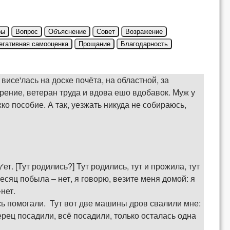
ры
Вопрос
Объяснение
Совет
Возражение
егативная самооценка
Прощание
Благодарность
висе'лась на доске почёта, на областной, за
рение, ветеран труда и вдова ешо вдобавок. Муж у
ко пособие. А так, уезжать никуда не собираюсь,
. [Тут родились?] Тут родились, тут и прожила, тут
есяц побыла – нет, я говорю, везите меня домой: я
-нет.
десь помогали. Тут вот две машины дров свалили мне:
ерец посадили, всё посадили, только осталась одна