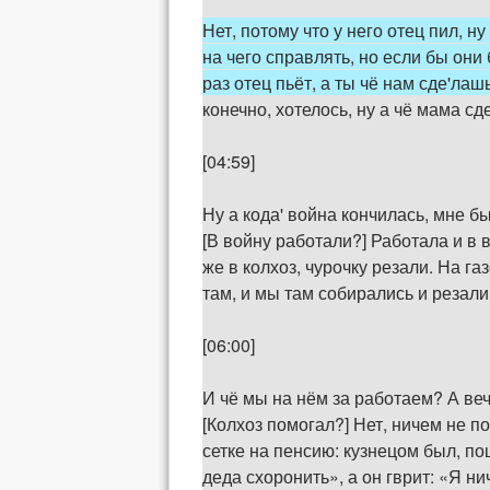
Нет, потому что у него отец пил, н
на чего справлять, но если бы они
раз отец пьёт, а ты чё нам сде'лаш
конечно, хотелось, ну а чё мама сд
[04:59]
Ну а кода' война кончилась, мне б
[В войну работали?] Работала и в 
же в колхоз, чурочку резали. На 
там, и мы там собирались и резали 
[06:00]
И чё мы на нём за работаем? А веч
[Колхоз помогал?] Нет, ничем не п
сетке на пенсию: кузнецом был, по
деда схоронить», а он гврит: «Я ни