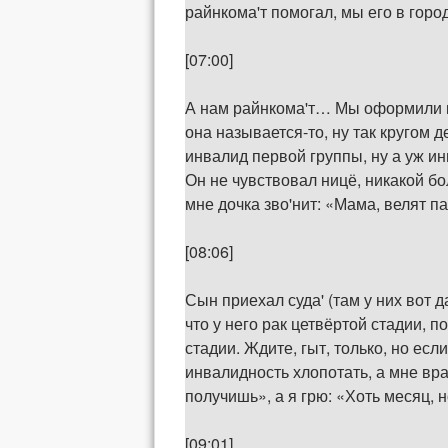
райнкома'т помогал, мы его в горо
[07:00]
А нам райнкома'т… Мы оформили ка
она называется-то, ну так кругом 
инвалид первой группы, ну а уж ин
Он не чувствовал ницё, никакой бол
мне дочка зво'нит: «Мама, велят па
[08:06]
Сын приехал суда' (там у них вот д
что у него рак цетвёртой стадии, 
стадии. Ждите, гыт, только, но ес
инвалидность хлопотать, а мне вра
получишь», а я грю: «Хоть месяц, н
[09:01]