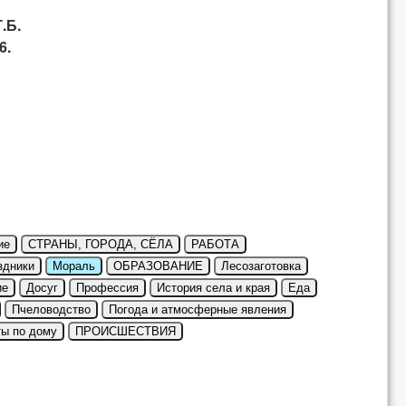
.Б.
6.
ие
СТРАНЫ, ГОРОДА, СЁЛА
РАБОТА
здники
Мораль
ОБРАЗОВАНИЕ
Лесозаготовка
ие
Досуг
Профессия
История села и края
Еда
Пчеловодство
Погода и атмосферные явления
ты по дому
ПРОИСШЕСТВИЯ