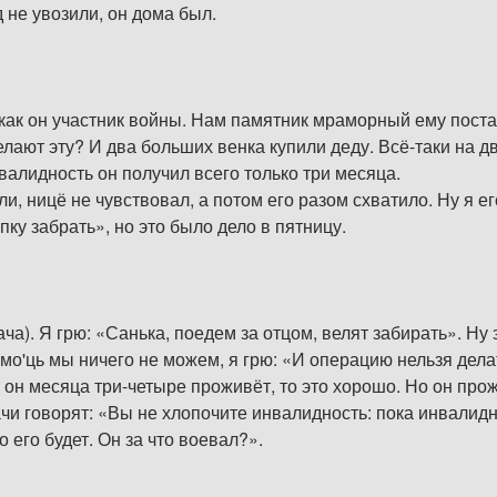
д не увозили, он дома был.
к он участник войны. Нам памятник мраморный ему постави
делают эту? И два больших венка купили деду. Всё-таки на д
валидность он получил всего только три месяца.
и, ницё не чувствовал, а потом его разом схватило. Ну я ег
пку забрать», но это было дело в пятницу.
ача). Я грю: «Санька, поедем за отцом, велят забирать». Ну з
помо'ць мы ничего не можем, я грю: «И операцию нельзя дела
ли он месяца три-четыре проживёт, то это хорошо. Но он пр
чи говорят: «Вы не хлопочите инвалидность: пока инвалидно
о его будет. Он за что воевал?».