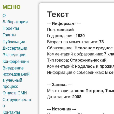
общей и
МЕНЮ
Текст
О
сибирской
Лаборатории
--- Информант ---
Проекты
Пол:
женский
лексикографии
Гранты
Год рождения:
1930
Публикации
Возраст на момент записи:
78
Образование:
Неполное среднее
Диссертации
Комментарий к образованию:
7 кл
Экспедиции
Тип говора:
Старожильческий
Конференции
Комментарий:
Родилась и прожил
Внедрение
Информация о собеседниках:
В се
исследований
в учебный
--- Запись ---
процесс
Место записи:
село Петрово, Том
О нас в СМИ
Дата записи:
2008
Сотрудничеств
о
--- Источник ---
Контакты