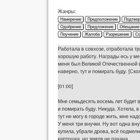
Жанры:
Намерение
Предположение
Подтве
Одобрение
Предложение
Обещание
Поучение
Жалоба
Разрешение
Со
Работала в совхозе, отработала тр
хорошую работу. Награды есь у ме
меня был Великой Отечественной во
наверно, тут и помирать буду. [Ско
[01:00]
Мне семьдесять восемь лет будет в
и помирать буду. Никуда. Хотела, 
тут не могу в городе жить, мне надо
У меня три внучки. Ну вот одна вн
купила, убрали дрова, всё подмели
картошка, но земля не пахана.