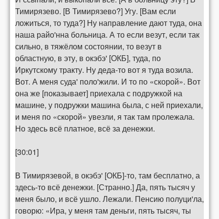
Тимирязево. [В Тимирязево?] Угу. [Вам если
ложиться, то туда?] Ну направление дают туда, она
наша райо'нна больница. А то если везут, если так
сильно, в тяжёлом состоянии, то везут в
областную, в эту, в окэбэ' [ОКБ], туда, по
Иркутскому тракту. Ну деда-то вот я туда возила.
Вот. А меня суда' поло'жили. И то по «скорой». Вот
она же [показывает] приехала с подружкой на
машине, у подружки машина была, с ней приехали,
и меня по «скорой» увезли, я так там пролежала.
Но здесь всё платное, всё за денежки.
[30:01]
В Тимирязевой, в окэбэ' [ОКБ]-то, там бесплатно, а
здесь-то всё денежки. [Странно.] Да, пять тысяч у
меня было, и всё ушло. Лежали. Пенсию полуци'ла,
говорю: «Ира, у меня там деньги, пять тысяч, ты