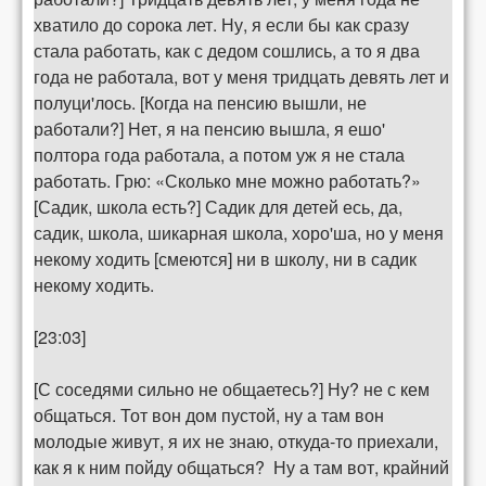
хватило до сорока лет. Ну, я если бы как сразу
стала работать, как с дедом сошлись, а то я два
года не работала, вот у меня тридцать девять лет и
полуци'лось. [Когда на пенсию вышли, не
работали?] Нет, я на пенсию вышла, я ешо'
полтора года работала, а потом уж я не стала
работать. Грю: «Сколько мне можно работать?»
[Садик, школа есть?] Садик для детей есь, да,
садик, школа, шикарная школа, хоро'ша, но у меня
некому ходить [смеются] ни в школу, ни в садик
некому ходить.
[23:03]
[С соседями сильно не общаетесь?] Ну? не с кем
общаться. Тот вон дом пустой, ну а там вон
молодые живут, я их не знаю, откуда-то приехали,
как я к ним пойду общаться? Ну а там вот, крайний