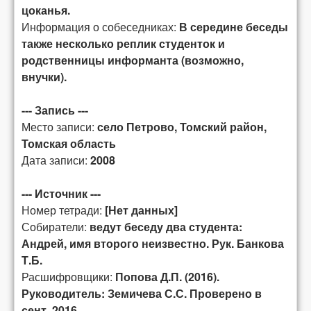
цоканья.
Информация о собеседниках:
В середине беседы
также несколько реплик студенток и
родственницы информанта (возможно,
внучки).
--- Запись ---
Место записи:
село Петрово, Томский район,
Томская область
Дата записи:
2008
--- Источник ---
Номер тетради:
[Нет данных]
Собиратели:
ведут беседу два студента:
Андрей, имя второго неизвестно. Рук. Банкова
Т.Б.
Расшифровщики:
Попова Д.П. (2016).
Руководитель: Земичева С.С. Проверено в
сент. 2016.