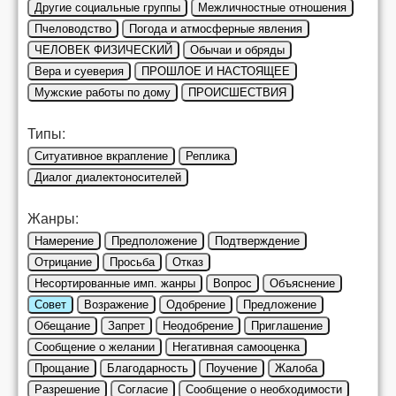
Другие социальные группы
Межличностные отношения
Пчеловодство
Погода и атмосферные явления
ЧЕЛОВЕК ФИЗИЧЕСКИЙ
Обычаи и обряды
Вера и суеверия
ПРОШЛОЕ И НАСТОЯЩЕЕ
Мужские работы по дому
ПРОИСШЕСТВИЯ
Типы:
Ситуативное вкрапление
Реплика
Диалог диалектоносителей
Жанры:
Намерение
Предположение
Подтверждение
Отрицание
Просьба
Отказ
Несортированные имп. жанры
Вопрос
Объяснение
Совет
Возражение
Одобрение
Предложение
Обещание
Запрет
Неодобрение
Приглашение
Сообщение о желании
Негативная самооценка
Прощание
Благодарность
Поучение
Жалоба
Разрешение
Согласие
Сообщение о необходимости