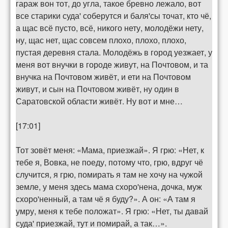
гараж вон тот, до угла, такое бревно лежало, вот
все старики суда' соберутся и баля'сы точат, кто чё,
а щас всё пусто, всё, никого нету, молодёжи нету,
ну, щас нет, щас совсем плохо, плохо, плохо,
пустая деревня стала. Молодёжь в город уезжает, у
меня вот внучки в городе живут, на Почтовом, и та
внучка на Почтовом живёт, и ети на Почтовом
живут, и сын на Почтовом живёт, ну один в
Саратовской области живёт. Ну вот и мне…
[17:01]
Тот зовёт меня: «Мама, приезжай». Я грю: «Нет, к
тебе я, Вовка, не поеду, потому что, грю, вдруг чё
случится, я грю, помирать я там не хочу на чужой
земле, у меня здесь мама схоро'нена, дочка, муж
схоро'ненный, а там чё я буду?». А он: «А там я
умру, меня к тебе положат». Я грю: «Нет, ты давай
суда' приезжай, тут и помирай, а так…».