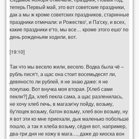
теперь Первый май, это вот советские праздники,
дак а мы ж кроме советских праздников, старинные
праздники отмечали: и Рожество', и Па'ску, и всех,
какие праздники е'то, мы все… кроме этого ешо' по
день рожденьям ходили, вот.
[19:10]
Так что мы весело жили, весело. Водка была чё –
рубль пися'т, а щас она стоит восемьдесят ли,
девяносто ли рублей, я не знаю даже: я не
покупаю. Вот внучка моя вторая. [Хлеб сами
пекли?] Да, хлеб пекла сама, а щас разленилась,
не хочу хлеб печь, в магази'ну пойду, возьму,
бу'лоцек возьму, батон возьму, хлеб вон возьму, ну
я вот эти ко мне приехали, дык маленько побольше
пошло, а так я хлеба возьму, сёдня вот, например,
два-три дня не хожу в мага…, даже до киоска вон