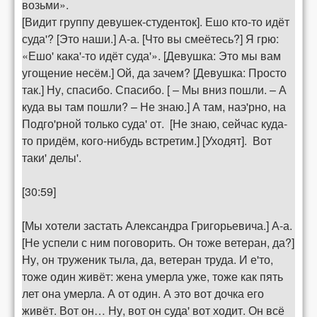
возьми».
[Видит группу девушек-студенток]. Ешо кто-то идёт
суда'? [Это наши.] А-а. [Что вы смеётесь?] Я грю:
«Ешо' кака'-то идёт суда'». [Девушка: Это мы вам
угощение несём.] Ой, да зачем? [Девушка: Просто
так.] Ну, спасибо. Спасибо. [ – Мы вниз пошли. – А
куда вы там пошли? – Не знаю.] А там, наэ'рно, на
Подго'рной только суда' от. [Не знаю, сейчас куда-
то придём, кого-нибудь встретим.] [Уходят]. Вот
таки' делы'.
[30:59]
[Мы хотели застать Александра Григорьевича.] А-а.
[Не успели с ним поговорить. Он тоже ветеран, да?]
Ну, он труженик тыла, да, ветеран труда. И е'то,
тоже один живёт: жена умерла уже, тоже как пять
лет она умерла. А от один. А это вот дочка его
живёт. Вот он… Ну, вот он суда' вот ходит. Он всё