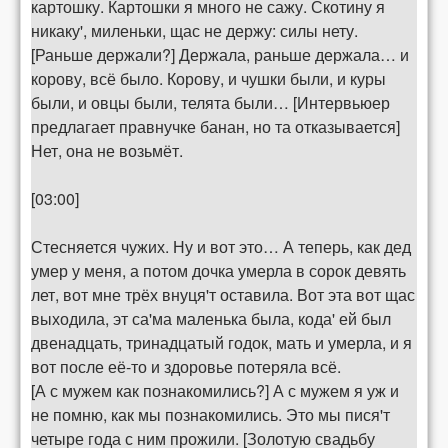
картошку. Картошки я много не сажу. Скотину я
никаку', миленьки, щас не держу: силы нету.
[Раньше держали?] Держала, раньше держала… и
корову, всё было. Корову, и чушки были, и куры
были, и овцы были, телята были… [Интервьюер
предлагает правнучке банан, но та отказывается]
Нет, она не возьмёт.
[03:00]
Стесняется чужих. Ну и вот это… А теперь, как дед
умер у меня, а потом дочка умерла в сорок девять
лет, вот мне трёх внуця'т оставила. Вот эта вот щас
выходила, эт са'ма маленька была, кода' ей был
двенадцать, тринадцатый годок, мать и умерла, и я
вот после её-то и здоровье потеряла всё.
[А с мужем как познакомились?] А с мужем я уж и
не помню, как мы познакомились. Это мы пися'т
четыре года с ним прожили. [Золотую свадьбу