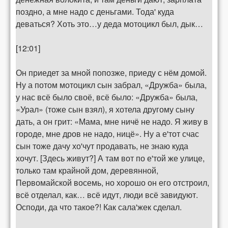
поздно, а мне надо с деньгами. Тода' куда
деваться? Хоть это…у деда мотоцикл был, дык…
[12:01]
Он приедет за мной попозже, приеду с нём домой.
Ну а потом мотоцикл сын забрал, «Дружба» была,
у нас всё было своё, всё было: «Дружба» была,
«Урал» (тоже сын взял), я хотела другому сыну
дать, а он грит: «Мама, мне ничё не надо. Я живу в
городе, мне дров не надо, ницё». Ну а е'тот счас
сын тоже дачу хо'чут продавать, не знаю куда
хочут. [Здесь живут?] А там вот по е'той же улице,
только там крайной дом, деревянной,
Первомайской восемь, но хорошо он его отстроил,
всё отделал, как… всё идут, люди всё завидуют.
Осподи, да что такое?! Как сала'жек сделал.