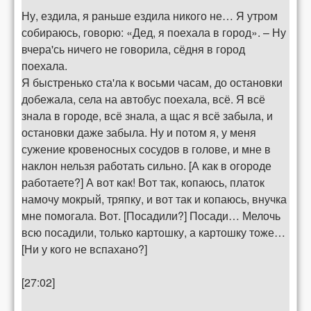
Ну, ездила, я раньше ездила никого не… Я утром
собираюсь, говорю: «Дед, я поехала в город». – Ну
вчера'сь ничего не говорила, сёдня в город
поехала.
Я быстренько ста'ла к восьми часам, до остановки
добежала, села на автобус поехала, всё. Я всё
знала в городе, всё знала, а щас я всё забыла, и
остановки даже забыла. Ну и потом я, у меня
сужение кровеносных сосудов в голове, и мне в
наклон нельзя работать сильно. [А как в огороде
работаете?] А вот как! Вот так, копаюсь, платок
намочу мокрый, тряпку, и вот так и копаюсь, внучка
мне помогала. Вот. [Посадили?] Посади… Мелочь
всю посадили, только картошку, а картошку тоже…
[Ни у кого не вспахано?]
[27:02]