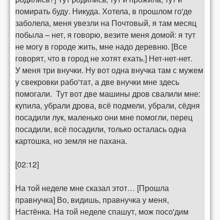
помирать буду. Никуда. Хотела, в прошлом го'де
заболела, меня увезли на Почтовый, я там месяц
побыла – нет, я говорю, везите меня домой: я тут
не могу в городе жить, мне надо деревню. [Все
говорят, что в город не хотят ехать.] Нет-нет-нет.
У меня три внучки. Ну вот одна внучка там с мужем
у свекровки рабо'тат, а две внучки мне здесь
помогали. Тут вот две машины дров свалили мне:
купила, убрали дрова, всё подмели, убрали, сёдня
посадили лук, маленько они мне помогли, перец
посадили, всё посадили, только осталась одна
картошка, но земля не пахана.
[02:12]
На той неделе мне сказал этот… [Прошла
правнучка] Во, видишь, правнучка у меня,
Настёнка. На той неделе спашут, мож посо'дим