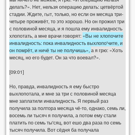
делать?». Нет, нельзя операцию делать: цетвёртой
стадии. Ждите, гыт, только, но если он месяца три-
четыре проживёт, то это хорошо. Но он прожил три
с половиной месяца, и я пошла ему инвалидность
хлопотать, а мне врачи говорят:
«Вы не хлопочите
инвалидность: пока инвалидность выхлопо'чите, и
он помрёт, и ничё ты не получишь»,
а я грю: «Хоть
месяц, но его будет. Он за что воевал?».
[09:01]
Но, правда, инвалидность я ему быстро
выхлопотала, и мне за три с половиной месяца
мне заплатили инвалидность. Я первый раз
получила за полтора месяца чё-то, однако, семь ли,
восемь ли тысяч я получила, а потом ему стали
платить по семь ты'сяц, вот ешо два раза по семь
тысяч получила. Вот сёдня ба получала