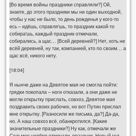
[Во время войны праздники справляли?] Ой,
знаете, до этого праздники мы ни один выходной,
чтобы у нас не было, то день рожденья у кого-то
есь – идёшь, справля'шь, то праздник какой-то
собира'шь, каждый праздник отмечали,
собирались, а щас… [Всей деревней?] Нет, хоть не
всёй деревней, ну так, компанией, кто по своим… а
щас всё, никого нету.
[18:04]
Я нынче даже на Девятое мая не смогла пойти:
грядки покопала – ноги отказали, а они даже не
могли открытку прислать, совхоз, Девятое мая
поздравить своих рабочих, но вот Путин прислал
мне открытку. [Разносили же письма, да?] Да-да,
но. А наш совхоз всё, обанкротился. [Какие
значительные праздники?] Ну как, отмечали же
Седьмое ноября отмечали, праздник, Новый год,