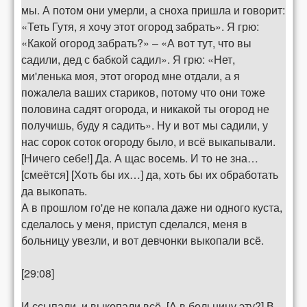
мы. А потом они умерли, а сноха пришла и говорит:
«Теть Гутя, я хочу этот огород забрать». Я грю:
«Какой огород забрать?» – «А вот тут, что вы
садили, дед с бабкой садил». Я грю: «Нет,
ми'ленька моя, этот огород мне отдали, а я
пожалела ваших стариков, потому что они тоже
половина садят огорода, и никакой ты огород не
получишь, буду я садить». Ну и вот мы садили, у
нас сорок соток огороду было, и всё выкапывали.
[Ничего себе!] Да. А щас восемь. И то не зна…
[смеётся] [Хоть бы их…] да, хоть бы их обработать
да выкопать.
А в прошлом го'де не копала даже ни одного куста,
сделалось у меня, приступ сделался, меня в
больницу увезли, и вот девчонки выкопали всё.
[29:08]
И ссыпали, и выкопали всё. [А в больницу эту?] В