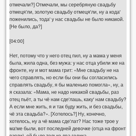
отмечали?] Отмечали, мы серебряную свадьбу
отмеця'ли, золотую свадьбу отмеця'ли, ну а кода'
поженились, тода' у нас свадьбы не было никакой.
[Не было, да?]
[04:00]
Нет, потому что у него отец пил, ну а мама у меня
была, жила одна, без мужа: у нас отца убили же на
фронте, ну и мот мама грит: «Мне свадьбу не на
чего справлять, но если бы они бы согласились
справлять свадьбу, я бы маленько помогла», ну, а
я сказала: «Мама, не надо никакой свадьбы, раз
отец пьёт, а ты чё нам сде'лашь, каку' нам свадьбу?
А если мне жить, я и так буду жить, и без свадьбы,
чё эта свадьба?». [Хотелось?] Ну, конечно,
хотелось, ну а чё мама сде'лат? Нас тоже трое у
ма'ме были, вот последней девочке (отца на фронт
взяли), ей было только два годика.