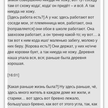
там от схожу кода', кода' он придёт – и всё. А так
никуда не хожу.
[Здесь работа есть?] А у нас здесь работают вот
соседи мои, эт племянница моя, работают, она
[поправляется] они обои в школе работают. Она
завхозом работает, а он тренер какой-то; ну вот… а
так вот к ним кода ишо' маленько забегу, молоко у
них беру. [Корова есть?] Они держат, у них но'нче
две коровки буит, а так никуда не хожу. Деревня
наша упала вся, вся; раньше была деревня
хорошая.
[16:01]
[Какая раньше жизнь была?] Ну здесь раньше, чё,
здесь много житель в каждом доме же жили, и
старики… вот здесь вот бревно лежало,
большу'шшэ бревно, как вот от этого угла, так, как