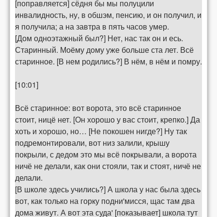
[поправляется] сёдня бы мы полуцили
инвалидность, ну, в обшэм, пенсию, и он получил, и
я получила; а на завтра в пять часов умер.
[Дом одноэтажный был?] Нет, нас так он и есь.
Старинный. Моёму дому уже больше ста лет. Всё
старинное. [В нем родились?] В нём, в нём и помру.
[10:01]
Всё старинное: вот ворота, это всё старинное
стоит, ницё нет. [Он хорошо у вас стоит, крепко.] Да
хоть и хорошо, но… [Не покошен нигде?] Ну так
подремонтировали, вот низ залили, крышу
покрыли, с дедом это мы всё покрывали, а ворота
ничё не делали, как они стояли, так и стоят, ничё не
делали.
[В школе здесь учились?] А школа у нас была здесь
вот, как только на горку подни'мисся, щас там два
дома живут. А вот эта суда' [показывает] школа тут