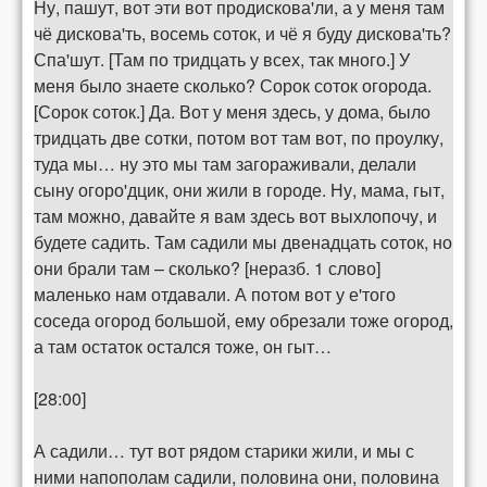
Ну, пашут, вот эти вот продискова'ли, а у меня там
чё дискова'ть, восемь соток, и чё я буду дискова'ть?
Спа'шут. [Там по тридцать у всех, так много.] У
меня было знаете сколько? Сорок соток огорода.
[Сорок соток.] Да. Вот у меня здесь, у дома, было
тридцать две сотки, потом вот там вот, по проулку,
туда мы… ну это мы там загораживали, делали
сыну огоро'дцик, они жили в городе. Ну, мама, гыт,
там можно, давайте я вам здесь вот выхлопочу, и
будете садить. Там садили мы двенадцать соток, но
они брали там – сколько? [неразб. 1 слово]
маленько нам отдавали. А потом вот у е'того
соседа огород большой, ему обрезали тоже огород,
а там остаток остался тоже, он гыт…
[28:00]
А садили… тут вот рядом старики жили, и мы с
ними напополам садили, половина они, половина