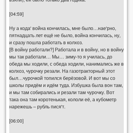
[04:59]
Ну а кода' война кончилась, мне было…нае'рно,
пятнадцать лет ещё не было, война кончилась, ну,
и сразу пошла работать в колхоз.
[В войну работали?] Работала и в войну, но в войну
мы так работали… Мы… зиму-то я училась, до
обеда мы ходили, с обеда ходили, нанимались же в
колхоз, чурочку резали. На газотракторный этот
был…чурочкой топился берёзовой. И вот мы со
школы придём и идём туда. Избушка была вон там,
и мы там собирались и резали там чурочку. Вот
така она там коротенькая, кололи её, а кубометр
нарежешь – рубль пися'т.
[06:00]