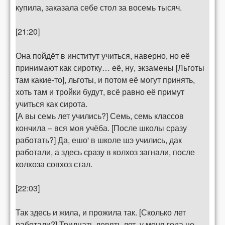
купила, заказала себе стол за восемь тысяч.
[21:20]
Она пойдёт в институт учиться, наверно, но её
принимают как сиротку… её, ну, экзамены [Льготы
там какие-то], льготы, и потом её могут принять,
хоть там и тройки будут, всё равно её примут
учиться как сирота.
[А вы семь лет учились?] Семь, семь классов
кончила – вся моя учёба. [После школы сразу
работать?] Да, ешо' в школе шэ учились, дак
работали, а здесь сразу в колхоз загнали, после
колхоза совхоз стал.
[22:03]
Так здесь и жила, и прожила так. [Сколько лет
работали?] Тридцать девять лет, у меня года не