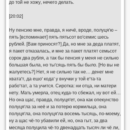
до той не хожу, нечего делать.
[20:02]
Ну пенсию мне, правда, я ничё, вроде, полуця'ю –
пять [вспоминает] пять пятьсот во'семис шесь
рублей. [Вам приносят?] Да, но мне за деда платят,
я пакет отказалась, и мне за пакет платят семьсот
сорок два рубля, а так бы пенсия у меня не сильно
большая была, но ты'сяць пять бы было. [Но вы не
жалуетесь?] Нет, я не сильно так не… денег мне
хвата'т, да ешо' кода' у внучки у той е'та-та
рабо'тат, а та учится. Сиротка: ни отца, ни матери
нету. Мать умерла, отец куда-то сбежал, ну вот ей…
Но она щас, правда, полуця'ет, она как опекунство
полуця'ла за неё и за потерю кормильца, она
полуця'ла, она полуця'ла восемь тысяць, по-моему,
ну а щас чё-то убавили ей, но, она гыт, за два
месяца полуцила чё-то двенадцать тысяч ли чё ли,