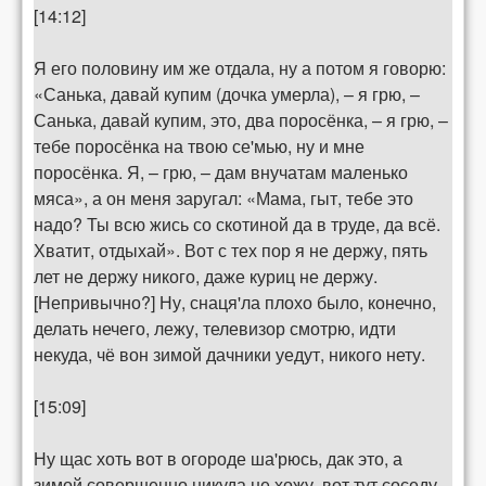
[14:12]
Я его половину им же отдала, ну а потом я говорю:
«Санька, давай купим (дочка умерла), – я грю, –
Санька, давай купим, это, два поросёнка, – я грю, –
тебе поросёнка на твою се'мью, ну и мне
поросёнка. Я, – грю, – дам внучатам маленько
мяса», а он меня заругал: «Мама, гыт, тебе это
надо? Ты всю жись со скотиной да в труде, да всё.
Хватит, отдыхай». Вот с тех пор я не держу, пять
лет не держу никого, даже куриц не держу.
[Непривычно?] Ну, снаця'ла плохо было, конечно,
делать нечего, лежу, телевизор смотрю, идти
некуда, чё вон зимой дачники уедут, никого нету.
[15:09]
Ну щас хоть вот в огороде ша'рюсь, дак это, а
зимой совершенно никуда не хожу, вот тут соседу