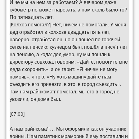
И чё мы на нём за работаем? А вечером даже
кубометр не может нарезать, а нам сколь было-то?
По пятнадцать лет.
[Колхоз помогал?] Нет, ничем не помогали. У меня
дед отработал в колхозе двадцать пять лет,
наверно, отработал он, но он пошёл по горячей
сетке на пенсию: кузнецом был, пошёл в пися'т лет
на пенсию, а кода' дед умер, ну мы пошли к
директору совхоза, говорим: «Дайте, помогите мне
деда схоронить», а он гврит: «Я ничем не могу
помочь», я грю: «Ну хоть машину дайте нам
съездить его привезти, в это, в город съездить».
Там нам райнкома'т помогал, мы его в город не
увозили, он дома был.
[07:00]
А нам райнкома'т… Мы оформили как он участник
войны. Нам памятник мраморный ему поставили и