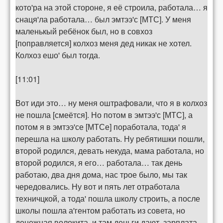
кото'ра на этой стороне, я её строила, работала… я
снаця'ла работала… был эмтээ'с [МТС]. У меня
маленькый ребёнок был, но в совхоз
[поправляется] колхоз меня дед никак не хотел.
Колхоз ешо' был тогда.
[11:01]
Вот иди это… ну меня оштрафовали, что я в колхоз
не пошла [смеётся]. Но потом в эмтээ'с [МТС], а
потом я в эмтээ'се [МТСе] поработала, тода' я
перешла на школу работать. Ну ребятишки пошли,
второй родился, девать некуда, мама работала, но
второй родился, я его… работала… так день
работаю, два дня дома, нас трое было, мы так
чередовались. Ну вот и пять лет отработала
техничцкой, а тода' пошла школу строить, а после
школы пошла а'гентом работать из совета, но
денежная волокита, и там деньги дают, зарплата