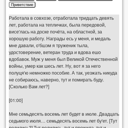
Приветствие
Работала в совхозе, отработала тридцать девять
лет, работала на тепличках, была передовой,
висе'лась на доске почёта, на областной, за
хорошую работу. Награды есь у меня, и медаль
мне давали, о'бшэм я труженик тыла,
удостоверение, ветеран труда и вдова ешо
вдобавок. Муж у меня был Великой Отечественной
войны, умер как шесь лет. Ну, вот я за него
полуця'ю немножко пособие. А так, уезжать никуда
не собираюсь, наверно, тут и помирать буду.
[Сколько Вам лет?]
[01:00]
Мне семьдесять восемь лет будет в июле. Двадцать
седьмого июля… семьдесять восемь лет бу'ет. [Тут
родились?] Тут родились, тут и прожила, тут и