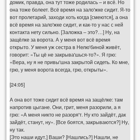
домик, правда, она тут тоже родилась – и всё. Но
она тоже болеет. Всё время на зало'жке сидит. Я-то
вот пролетарий, заходи хоть когда [смеются], а она
всё время на зало'жке сидит, и как-то у нас с ней
контакта нету сильно. [Заложка – это?…] Ну, на
защёлке за ворота. А у меня вот всё время
открыто. У меня уж сестра в Нелю'биной живёт,
говорит: «Ты цё не закрыва'шься-то?». Я грю:
«Вера, ну я не привы'шна закрытой сидеть. Ко мне,
грю, у меня ворота всегда, грю, открыты».
[24:05]
А она вот тоже сидит всё время на защёлке: там
напротив цыгане. Они, грит, меня разорили, а я
грю: «А меня никто не разоря'т. Ну кто зайдёт, дак
зайдёт, станут, ну». [Все боятся, закрываются?] Ну,
ну так.
[Это наши идут.] Ваши? [Нашлись?] Нашли, не