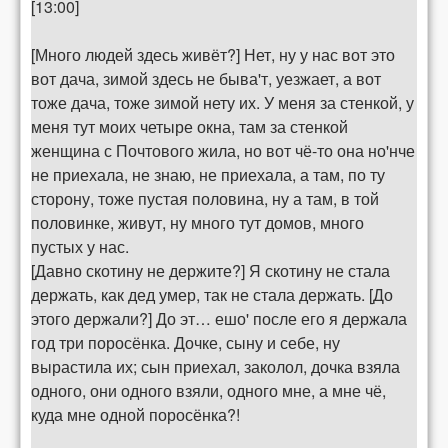
[13:00]
[Много людей здесь живёт?] Нет, ну у нас вот это
вот дача, зимой здесь не быва'т, уезжает, а вот
тоже дача, тоже зимой нету их. У меня за стенкой, у
меня тут моих четыре окна, там за стенкой
женщина с Почтового жила, но вот чё-то она но'нче
не приехала, не знаю, не приехала, а там, по ту
сторону, тоже пустая половина, ну а там, в той
половинке, живут, ну много тут домов, много
пустых у нас.
[Давно скотину не держите?] Я скотину не стала
держать, как дед умер, так не стала держать. [До
этого держали?] До эт… ешо' после его я держала
год три поросёнка. Дочке, сыну и себе, ну
вырастила их; сын приехал, заколол, дочка взяла
одного, они одного взяли, одного мне, а мне чё,
куда мне одной поросёнка?!