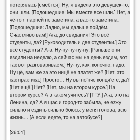
потерялась [смеётся]. Ну, я видела это девушек-то,
они шли. [Подошедшие: Мы вместе все шли.] Нет, а
чё-то я парней не заметила, а вас-то заметила.
[Подошедшие: Ладно, мы дальше пойдём.
Счастливо вам!] Ага, до свидания! Это всё
студенты, да? [Руководитель и две студентки.] Это
всё студенты? А-а. Ну-ну-ну-ну-ну. [Раньше они
ездили на неделю, а сейчас мы на день ездим, вот
так вот разговариваем.] Ну-ну, как, конечно, надо.
Ну цё, вам же за это ницё не платят же? [Нет, это
как практика.] Просто… Ну вы но'нче конця'ете, да?
[Нет ещё.] Нет? [Нет, мы на втором курсе.] На
втором курсе? А в каком учитесь? [ТГУ.] А-а, это на
Ленина, да? А я щас и город-то забыла, не езжу
сильно и ездить сильно боюсь: у меня голова, всю
жизнь… [А если едете, то на автобусе?]
[26:01]