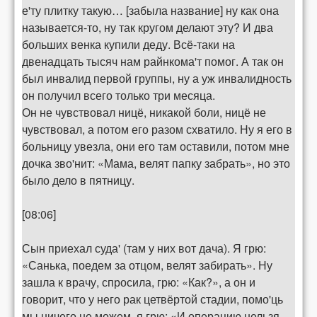
е'ту плитку такую… [забыла название] ну как она
называется-то, ну так кругом делают эту? И два
больших венка купили деду. Всё-таки на
двенадцать тысяч нам райнкома'т помог. А так он
был инвалид первой группы, ну а уж инвалидность
он получил всего только три месяца.
Он не чувствовал ницё, никакой боли, ницё не
чувствовал, а потом его разом схватило. Ну я его в
больницу увезла, они его там оставили, потом мне
дочка зво'нит: «Мама, велят папку забрать», но это
было дело в пятницу.
[08:06]
Сын приехал суда' (там у них вот дача). Я грю:
«Санька, поедем за отцом, велят забирать». Ну
зашла к врачу, спросила, грю: «Как?», а он и
говорит, что у него рак цетвёртой стадии, помо'ць
мы ничего не можем, я грю: «И операцию нельзя