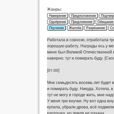
Жанры:
Намерение
Предположение
Подтве
Одобрение
Предложение
Обещание
Поучение
Жалоба
Разрешение
Со
Работала в совхозе, отработала тр
хорошую работу. Награды есь у ме
меня был Великой Отечественной во
наверно, тут и помирать буду. [Ско
[01:00]
Мне семьдесять восемь лет будет в
и помирать буду. Никуда. Хотела, 
тут не могу в городе жить, мне надо
У меня три внучки. Ну вот одна вн
купила, убрали дрова, всё подмели
картошка, но земля не пахана.