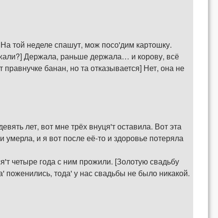
 На той неделе спашут, мож посо'дим картошку.
ержали?] Держала, раньше держала… и корову, всё
 правнучке банан, но та отказывается] Нет, она не
евять лет, вот мне трёх внуця'т оставила. Вот эта
и умерла, и я вот после её-то и здоровье потеряла
я'т четыре года с ним прожили. [Золотую свадьбу
' поженились, тода' у нас свадьбы не было никакой.