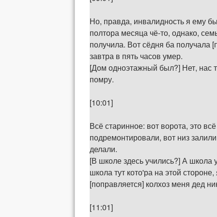
Но, правда, инвалидность я ему б
полтора месяца чё-то, однако, сем
получила. Вот сёдня ба получала [
завтра в пять часов умер.
[Дом одноэтажный был?] Нет, нас т
помру.
[10:01]
Всё старинное: вот ворота, это всё
подремонтировали, вот низ залили,
делали.
[В школе здесь учились?] А школа у
школа тут кото'ра на этой стороне
[поправляется] колхоз меня дед ник
[11:01]