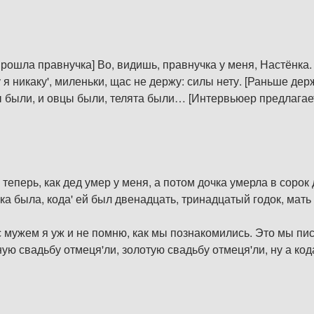
рошла правнучка] Во, видишь, правнучка у меня, Настёнка.
 я никаку', миленьки, щас не держу: силы нету. [Раньше д
ы были, и овцы были, телята были… [Интервьюер предлагает
теперь, как дед умер у меня, а потом дочка умерла в сорок д
ка была, кода' ей был двенадцать, тринадцатый годок, мать 
с мужем я уж и не помню, как мы познакомились. Это мы пис
ю свадьбу отмеця'ли, золотую свадьбу отмеця'ли, ну а кода