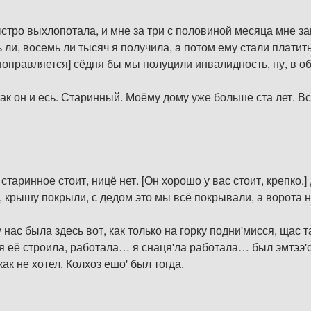
ыстро выхлопотала, и мне за три с половиной месяца мне з
ь ли, восемь ли тысяч я получила, а потом ему стали платит
поправляется] сёдня бы мы полуцили инвалидность, ну, в об
ак он и есь. Старинный. Моёму дому уже больше ста лет. Вс
 старинное стоит, ницё нет. [Он хорошо у вас стоит, крепко.
 крышу покрыли, с дедом это мы всё покрывали, а ворота нич
 нас была здесь вот, как только на горку подни'мисся, щас т
, я её строила, работала… я снаця'ла работала… был эмтээ'
ак не хотел. Колхоз ешо' был тогда.