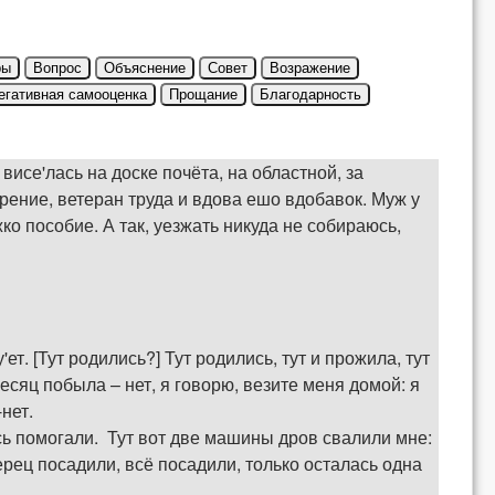
ры
Вопрос
Объяснение
Совет
Возражение
егативная самооценка
Прощание
Благодарность
висе'лась на доске почёта, на областной, за
рение, ветеран труда и вдова ешо вдобавок. Муж у
ко пособие. А так, уезжать никуда не собираюсь,
. [Тут родились?] Тут родились, тут и прожила, тут
есяц побыла – нет, я говорю, везите меня домой: я
-нет.
десь помогали. Тут вот две машины дров свалили мне:
ерец посадили, всё посадили, только осталась одна