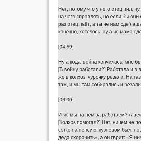
Нет, потому что у него отец пил, н
на чего справлять, но если бы они
раз отец пьёт, а ты чё нам сде'лашь
конечно, хотелось, ну а чё мама сд
[04:59]
Ну а кода' война кончилась, мне б
[В войну работали?] Работала и в 
же в колхоз, чурочку резали. На 
там, и мы там собирались и резали 
[06:00]
И чё мы на нём за работаем? А веч
[Колхоз помогал?] Нет, ничем не п
сетке на пенсию: кузнецом был, по
деда схоронить», а он гврит: «Я ни