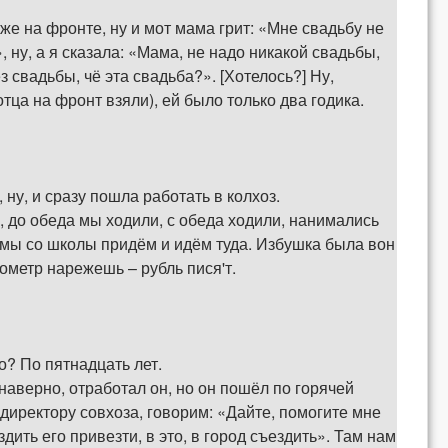
и же на фронте, ну и мот мама грит: «Мне свадьбу не
 ну, а я сказала: «Мама, не надо никакой свадьбы,
ез свадьбы, чё эта свадьба?». [Хотелось?] Ну,
отца на фронт взяли), ей было только два годика.
ну, и сразу пошла работать в колхоз.
, до обеда мы ходили, с обеда ходили, нанимались
т мы со школы придём и идём туда. Избушка была вон
бометр нарежешь – рубль пися'т.
о? По пятнадцать лет.
 наверно, отработал он, но он пошёл по горячей
к директору совхоза, говорим: «Дайте, помогите мне
дить его привезти, в это, в город съездить». Там нам