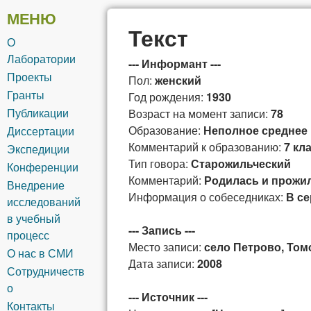
общей и
МЕНЮ
Текст
О
сибирской
Лаборатории
--- Информант ---
Проекты
Пол:
женский
лексикографии
Гранты
Год рождения:
1930
Публикации
Возраст на момент записи:
78
Образование:
Неполное среднее
Диссертации
Комментарий к образованию:
7 кл
Экспедиции
Тип говора:
Старожильческий
Конференции
Комментарий:
Родилась и прожил
Внедрение
Информация о собеседниках:
В се
исследований
в учебный
--- Запись ---
процесс
Место записи:
село Петрово, Том
О нас в СМИ
Дата записи:
2008
Сотрудничеств
о
--- Источник ---
Контакты