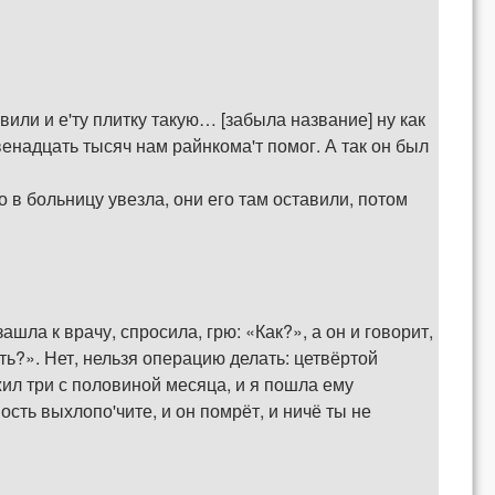
ли и е'ту плитку такую… [забыла название] ну как
венадцать тысяч нам райнкома'т помог. А так он был
о в больницу увезла, они его там оставили, потом
ашла к врачу, спросила, грю: «Как?», а он и говорит,
ть?». Нет, нельзя операцию делать: цетвёртой
ожил три с половиной месяца, и я пошла ему
сть выхлопо'чите, и он помрёт, и ничё ты не