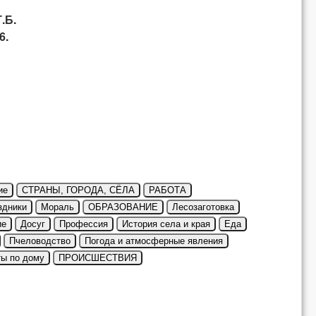
.Б.
6.
ие
СТРАНЫ, ГОРОДА, СЁЛА
РАБОТА
здники
Мораль
ОБРАЗОВАНИЕ
Лесозаготовка
ие
Досуг
Профессия
История села и края
Еда
Пчеловодство
Погода и атмосферные явления
ты по дому
ПРОИСШЕСТВИЯ