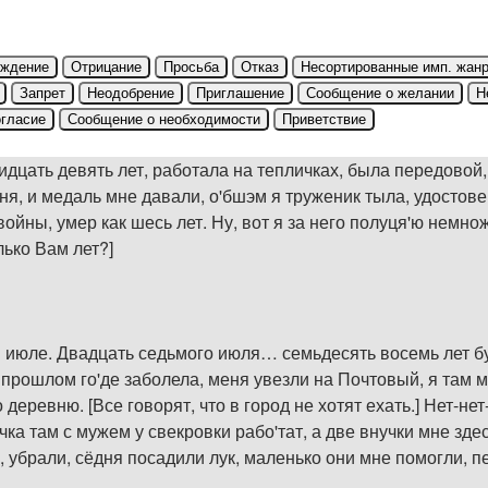
рждение
Отрицание
Просьба
Отказ
Несортированные имп. жан
Запрет
Неодобрение
Приглашение
Сообщение о желании
Н
гласие
Сообщение о необходимости
Приветствие
идцать девять лет, работала на тепличках, была передовой, 
ня, и медаль мне давали, о'бшэм я труженик тыла, удостове
йны, умер как шесь лет. Ну, вот я за него полуця'ю немнож
лько Вам лет?]
 июле. Двадцать седьмого июля… семьдесять восемь лет бу'ет
в прошлом го'де заболела, меня увезли на Почтовый, я там м
 деревню. [Все говорят, что в город не хотят ехать.] Нет-нет
учка там с мужем у свекровки рабо'тат, а две внучки мне з
, убрали, сёдня посадили лук, маленько они мне помогли, п