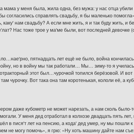
у а мама у меня была, жила одна, без мужа: у нас отца убил
 бы согласились справлять свадьбу, я бы маленько помогла»,
, каку' нам свадьбу? А если мне жить, я и так буду жить, и б
е'лат? Нас тоже трое у ма'ме были, вот последней девочке (
ыло…нае'рно, пятнадцать лет ещё не было, война кончилась, 
войну, но в войну мы так работали… Мы… зиму-то я училась
газотракторный этот был…чурочкой топился берёзовой. И во
там чурочку. Вот така она там коротенькая, кололи её, а ку
ером даже кубометр не может нарезать, а нам сколь было-т
омогали. У меня дед отработал в колхозе двадцать пять лет,
шёл в пися'т лет на пенсию, а кода' дед умер, ну мы пошли 
чем не могу помочь», я грю: «Ну хоть машину дайте нам съез