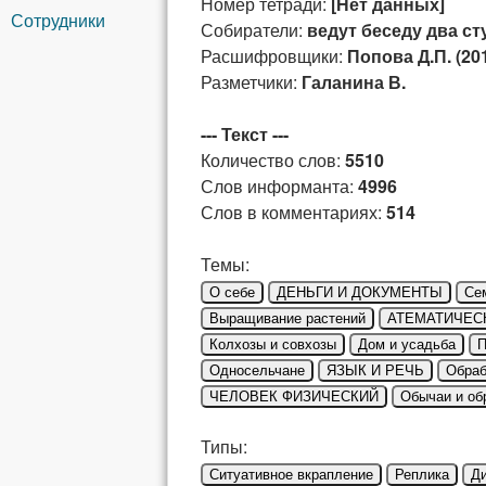
Номер тетради:
[Нет данных]
Сотрудники
Собиратели:
ведут беседу два ст
Расшифровщики:
Попова Д.П. (20
Разметчики:
Галанина В.
--- Текст ---
Количество слов:
5510
Слов информанта:
4996
Слов в комментариях:
514
Темы:
О себе
ДЕНЬГИ И ДОКУМЕНТЫ
Се
Выращивание растений
АТЕМАТИЧЕС
Колхозы и совхозы
Дом и усадьба
П
Односельчане
ЯЗЫК И РЕЧЬ
Обраб
ЧЕЛОВЕК ФИЗИЧЕСКИЙ
Обычаи и об
Типы:
Ситуативное вкрапление
Реплика
Д