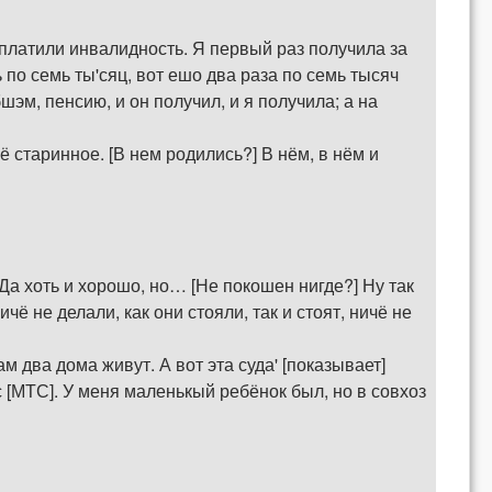
аплатили инвалидность. Я первый раз получила за
ь по семь ты'сяц, вот ешо два раза по семь тысяч
шэм, пенсию, и он получил, и я получила; а на
ё старинное. [В нем родились?] В нём, в нём и
] Да хоть и хорошо, но… [Не покошен нигде?] Ну так
ё не делали, как они стояли, так и стоят, ничё не
ам два дома живут. А вот эта суда' [показывает]
с [МТС]. У меня маленькый ребёнок был, но в совхоз