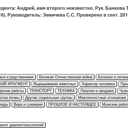
удента: Андрей, имя второго неизвестно. Рук. Банкова Т
16). Руководитель: Земичева С.С. Проверено в сент. 201
мья и родственники
Великая Отечественная война
Болезни и лечен
КИЙ ФРАГМЕНТ
Выращивание животных
Характер человека
Пра
рочие работы
ТРАНСПОРТ
ТЕХНИКА
Покупки и продажа
Чуж
отка почвы
Другие социальные группы
Межличностные отношения
ряды
Вера и суеверия
ПРОШЛОЕ И НАСТОЯЩЕЕ
Мужские рабо
иалог диалектоносителей