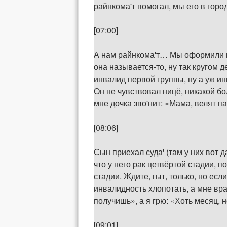
райнкома'т помогал, мы его в горо
[07:00]
А нам райнкома'т… Мы оформили ка
она называется-то, ну так кругом 
инвалид первой группы, ну а уж ин
Он не чувствовал ницё, никакой бол
мне дочка зво'нит: «Мама, велят па
[08:06]
Сын приехал суда' (там у них вот д
что у него рак цетвёртой стадии, 
стадии. Ждите, гыт, только, но ес
инвалидность хлопотать, а мне вра
получишь», а я грю: «Хоть месяц, н
[09:01]