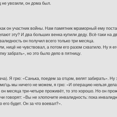
д не увозили, он дома был.
к он участник войны. Нам памятник мраморный ему постави
делают эту? И два больших венка купили деду. Всё-таки на д
валидность он получил всего только три месяца.
и, ницё не чувствовал, а потом его разом схватило. Ну я ег
пку забрать», но это было дело в пятницу.
ача). Я грю: «Санька, поедем за отцом, велят забирать». Ну з
помо'ць мы ничего не можем, я грю: «И операцию нельзя дела
ли он месяца три-четыре проживёт, то это хорошо. Но он пр
чи говорят: «Вы не хлопочите инвалидность: пока инвалидно
о его будет. Он за что воевал?».