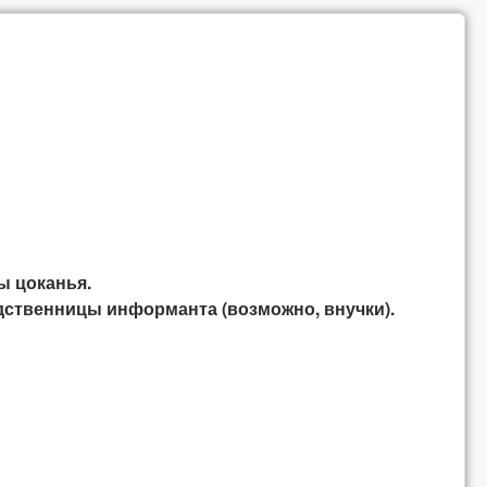
ы цоканья.
одственницы информанта (возможно, внучки).