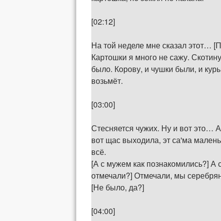
[02:12]
На той неделе мне сказал этот… [П
Картошки я много не сажу. Скотину
было. Корову, и чушки были, и кур
возьмёт.
[03:00]
Стесняется чужих. Ну и вот это… А 
вот щас выходила, эт са'ма малень
всё.
[А с мужем как познакомились?] А 
отмечали?] Отмечали, мы серебряну
[Не было, да?]
[04:00]