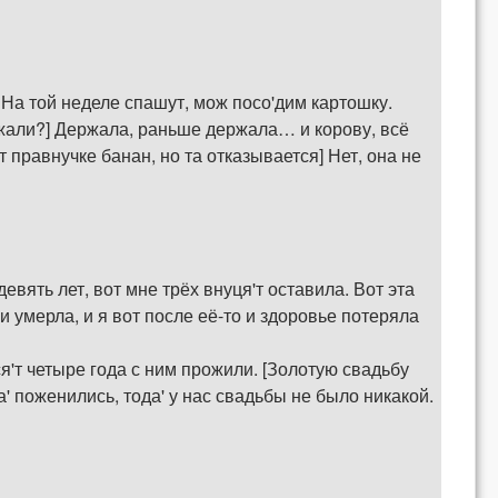
 На той неделе спашут, мож посо'дим картошку.
ержали?] Держала, раньше держала… и корову, всё
 правнучке банан, но та отказывается] Нет, она не
евять лет, вот мне трёх внуця'т оставила. Вот эта
и умерла, и я вот после её-то и здоровье потеряла
я'т четыре года с ним прожили. [Золотую свадьбу
' поженились, тода' у нас свадьбы не было никакой.