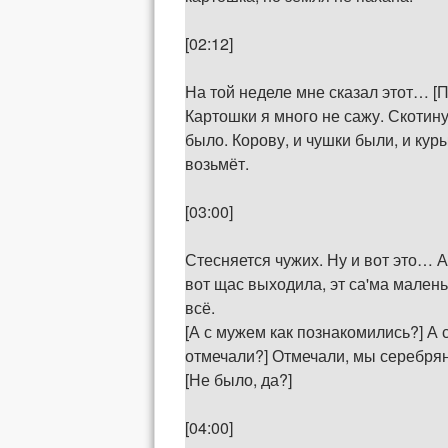
[02:12]
На той неделе мне сказал этот… [П
Картошки я много не сажу. Скотину
было. Корову, и чушки были, и кур
возьмёт.
[03:00]
Стесняется чужих. Ну и вот это… А 
вот щас выходила, эт са'ма малень
всё.
[А с мужем как познакомились?] А 
отмечали?] Отмечали, мы серебряну
[Не было, да?]
[04:00]