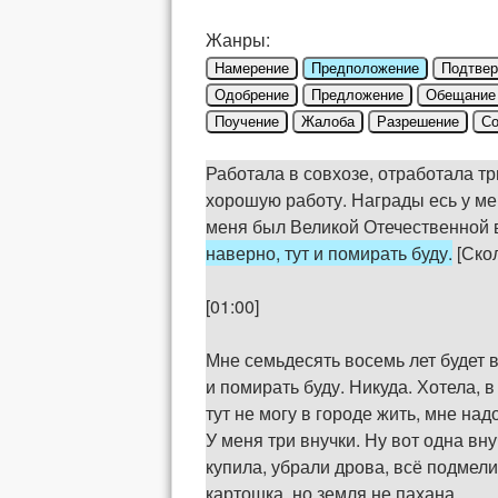
Жанры:
Намерение
Предположение
Подтве
Одобрение
Предложение
Обещание
Поучение
Жалоба
Разрешение
Со
Работала в совхозе, отработала тр
хорошую работу. Награды есь у ме
меня был Великой Отечественной во
наверно, тут и помирать буду.
[Скол
[01:00]
Мне семьдесять восемь лет будет в
и помирать буду. Никуда. Хотела, 
тут не могу в городе жить, мне надо
У меня три внучки. Ну вот одна вн
купила, убрали дрова, всё подмели
картошка, но земля не пахана.