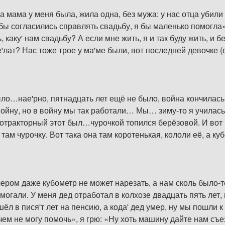
у а мама у меня была, жила одна, без мужа: у нас отца убил
 бы согласились справлять свадьбу, я бы маленько помогла»,
, каку' нам свадьбу? А если мне жить, я и так буду жить, и б
е'лат? Нас тоже трое у ма'ме были, вот последней девочке (
ыло…нае'рно, пятнадцать лет ещё не было, война кончилась, 
войну, но в войну мы так работали… Мы… зиму-то я училась
газотракторный этот был…чурочкой топился берёзовой. И во
там чурочку. Вот така она там коротенькая, кололи её, а ку
ером даже кубометр не может нарезать, а нам сколь было-т
омогали. У меня дед отработал в колхозе двадцать пять лет,
шёл в пися'т лет на пенсию, а кода' дед умер, ну мы пошли 
чем не могу помочь», я грю: «Ну хоть машину дайте нам съез