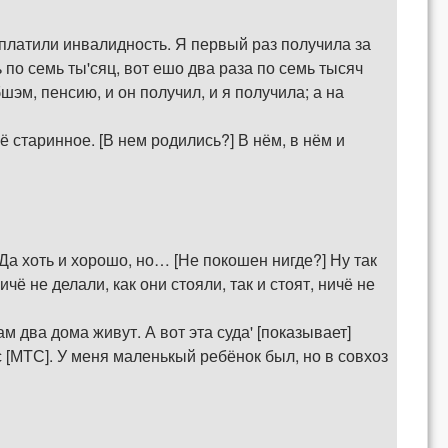
аплатили инвалидность. Я первый раз получила за
ь по семь ты'сяц, вот ешо два раза по семь тысяч
шэм, пенсию, и он получил, и я получила; а на
ё старинное. [В нем родились?] В нём, в нём и
] Да хоть и хорошо, но… [Не покошен нигде?] Ну так
ё не делали, как они стояли, так и стоят, ничё не
ам два дома живут. А вот эта суда' [показывает]
с [МТС]. У меня маленькый ребёнок был, но в совхоз