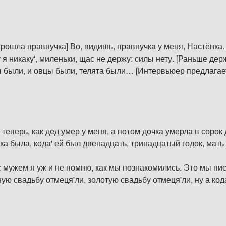
рошла правнучка] Во, видишь, правнучка у меня, Настёнка.
 я никаку', миленьки, щас не держу: силы нету. [Раньше д
ы были, и овцы были, телята были… [Интервьюер предлагает
теперь, как дед умер у меня, а потом дочка умерла в сорок д
ка была, кода' ей был двенадцать, тринадцатый годок, мать 
с мужем я уж и не помню, как мы познакомились. Это мы пис
ю свадьбу отмеця'ли, золотую свадьбу отмеця'ли, ну а кода