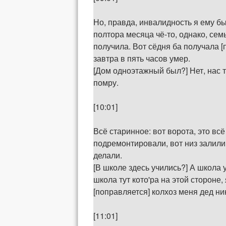
Но, правда, инвалидность я ему б
полтора месяца чё-то, однако, сем
получила. Вот сёдня ба получала [
завтра в пять часов умер.
[Дом одноэтажный был?] Нет, нас т
помру.
[10:01]
Всё старинное: вот ворота, это всё
подремонтировали, вот низ залили,
делали.
[В школе здесь учились?] А школа у
школа тут кото'ра на этой стороне
[поправляется] колхоз меня дед ник
[11:01]