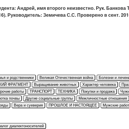
удента: Андрей, имя второго неизвестно. Рук. Банкова Т
16). Руководитель: Земичева С.С. Проверено в сент. 201
мья и родственники
Великая Отечественная война
Болезни и лечен
КИЙ ФРАГМЕНТ
Выращивание животных
Характер человека
Пра
рочие работы
ТРАНСПОРТ
ТЕХНИКА
Покупки и продажа
Чуж
отка почвы
Другие социальные группы
Межличностные отношения
ряды
Вера и суеверия
ПРОШЛОЕ И НАСТОЯЩЕЕ
Мужские рабо
иалог диалектоносителей