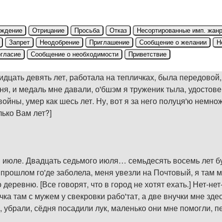
рждение
Отрицание
Просьба
Отказ
Несортированные имп. жан
Запрет
Неодобрение
Приглашение
Сообщение о желании
Н
гласие
Сообщение о необходимости
Приветствие
идцать девять лет, работала на тепличках, была передовой, 
ня, и медаль мне давали, о'бшэм я труженик тыла, удостове
йны, умер как шесь лет. Ну, вот я за него полуця'ю немнож
ько Вам лет?]
 июле. Двадцать седьмого июля… семьдесять восемь лет бу'ет
в прошлом го'де заболела, меня увезли на Почтовый, я там м
 деревню. [Все говорят, что в город не хотят ехать.] Нет-нет
учка там с мужем у свекровки рабо'тат, а две внучки мне з
, убрали, сёдня посадили лук, маленько они мне помогли, п