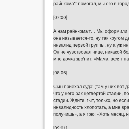
райнкома'т помогал, мы его в горо
[07:00]
А нам райнкома'т… Мы оформили ка
она называется-то, ну так кругом 
инвалид первой группы, ну а уж ин
Он не чувствовал ницё, никакой бол
мне дочка зво'нит: «Мама, велят па
[08:06]
Сын приехал суда' (там у них вот д
что у него рак цетвёртой стадии, 
стадии. Ждите, гыт, только, но ес
инвалидность хлопотать, а мне вра
получишь», а я грю: «Хоть месяц, н
[09:01]