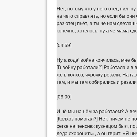
Нет, потому что у него отец пил, н
на чего справлять, но если бы они
раз отец пьёт, а ты чё нам сде'лашь
конечно, хотелось, ну а чё мама сд
[04:59]
Ну а кода' война кончилась, мне б
[В войну работали?] Работала и в 
же в колхоз, чурочку резали. На 
там, и мы там собирались и резали 
[06:00]
И чё мы на нём за работаем? А веч
[Колхоз помогал?] Нет, ничем не п
сетке на пенсию: кузнецом был, по
деда схоронить», а он гврит: «Я ни