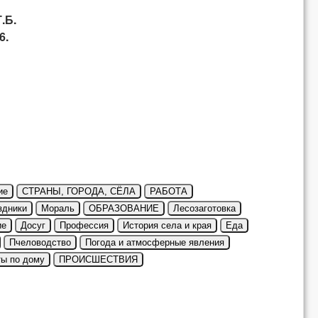
.Б.
6.
ие
СТРАНЫ, ГОРОДА, СЁЛА
РАБОТА
здники
Мораль
ОБРАЗОВАНИЕ
Лесозаготовка
ие
Досуг
Профессия
История села и края
Еда
Пчеловодство
Погода и атмосферные явления
ты по дому
ПРОИСШЕСТВИЯ