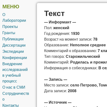
общей и
МЕНЮ
Текст
О
сибирской
Лаборатории
--- Информант ---
Проекты
Пол:
женский
лексикографии
Гранты
Год рождения:
1930
Публикации
Возраст на момент записи:
78
Образование:
Неполное среднее
Диссертации
Комментарий к образованию:
7 кл
Экспедиции
Тип говора:
Старожильческий
Конференции
Комментарий:
Родилась и прожил
Внедрение
Информация о собеседниках:
В се
исследований
в учебный
--- Запись ---
процесс
Место записи:
село Петрово, Том
О нас в СМИ
Дата записи:
2008
Сотрудничеств
о
--- Источник ---
Контакты