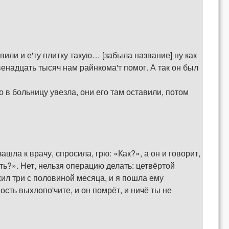
ли и е'ту плитку такую… [забыла название] ну как
венадцать тысяч нам райнкома'т помог. А так он был
о в больницу увезла, они его там оставили, потом
ашла к врачу, спросила, грю: «Как?», а он и говорит,
ть?». Нет, нельзя операцию делать: цетвёртой
ожил три с половиной месяца, и я пошла ему
сть выхлопо'чите, и он помрёт, и ничё ты не