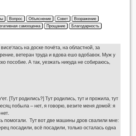
ры
Вопрос
Объяснение
Совет
Возражение
егативная самооценка
Прощание
Благодарность
висе'лась на доске почёта, на областной, за
рение, ветеран труда и вдова ешо вдобавок. Муж у
ко пособие. А так, уезжать никуда не собираюсь,
. [Тут родились?] Тут родились, тут и прожила, тут
есяц побыла – нет, я говорю, везите меня домой: я
-нет.
десь помогали. Тут вот две машины дров свалили мне:
ерец посадили, всё посадили, только осталась одна