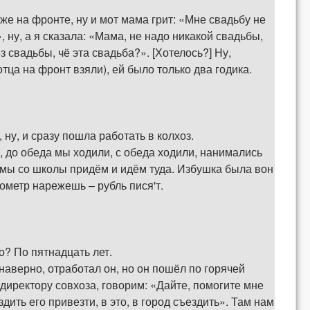
и же на фронте, ну и мот мама грит: «Мне свадьбу не
 ну, а я сказала: «Мама, не надо никакой свадьбы,
ез свадьбы, чё эта свадьба?». [Хотелось?] Ну,
отца на фронт взяли), ей было только два годика.
ну, и сразу пошла работать в колхоз.
, до обеда мы ходили, с обеда ходили, нанимались
т мы со школы придём и идём туда. Избушка была вон
бометр нарежешь – рубль пися'т.
о? По пятнадцать лет.
 наверно, отработал он, но он пошёл по горячей
к директору совхоза, говорим: «Дайте, помогите мне
дить его привезти, в это, в город съездить». Там нам