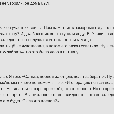
д не увозили, он дома был.
к он участник войны. Нам памятник мраморный ему постави
делают эту? И два больших венка купили деду. Всё-таки на д
валидность он получил всего только три месяца.
и, ницё не чувствовал, а потом его разом схватило. Ну я ег
пку забрать», но это было дело в пятницу.
ача). Я грю: «Санька, поедем за отцом, велят забирать». Ну з
помо'ць мы ничего не можем, я грю: «И операцию нельзя дела
ли он месяца три-четыре проживёт, то это хорошо. Но он пр
чи говорят: «Вы не хлопочите инвалидность: пока инвалидно
о его будет. Он за что воевал?».