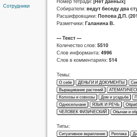
Номер тетради:
[Нет данных]
Сотрудники
Собиратели:
ведут беседу два ст
Расшифровщики:
Попова Д.П. (20
Разметчики:
Галанина В.
--- Текст ---
Количество слов:
5510
Слов информанта:
4996
Слов в комментариях:
514
Темы:
О себе
ДЕНЬГИ И ДОКУМЕНТЫ
Се
Выращивание растений
АТЕМАТИЧЕС
Колхозы и совхозы
Дом и усадьба
П
Односельчане
ЯЗЫК И РЕЧЬ
Обраб
ЧЕЛОВЕК ФИЗИЧЕСКИЙ
Обычаи и об
Типы:
Ситуативное вкрапление
Реплика
Д