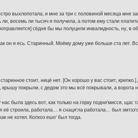
ыстро выхлопотала, и мне за три с половиной месяца мне з
ь ли, восемь ли тысяч я получила, а потом ему стали платит
поправляется] сёдня бы мы полуцили инвалидность, ну, в об
ак он и есь. Старинный. Моёму дому уже больше ста лет. Вс
 старинное стоит, ницё нет. [Он хорошо у вас стоит, крепко.
 крышу покрыли, с дедом это мы всё покрывали, а ворота нич
 нас была здесь вот, как только на горку подни'мисся, щас т
, я её строила, работала… я снаця'ла работала… был эмтээ'
ак не хотел. Колхоз ешо' был тогда.