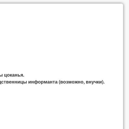
ы цоканья.
одственницы информанта (возможно, внучки).