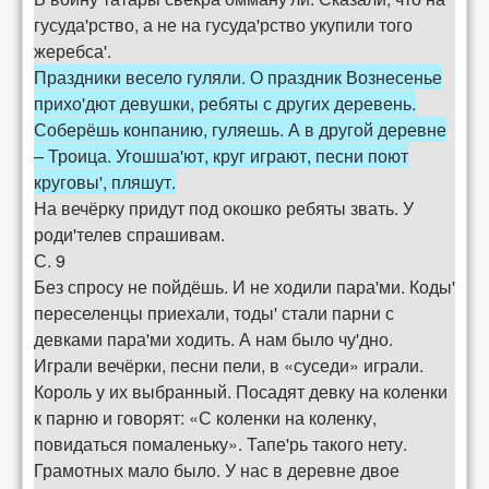
гусуда'рство, а не на гусуда'рство укупили того
жеребса'.
Праздники весело гуляли. О праздник Вознесенье
прихо'дют девушки, ребяты с других деревень.
Соберёшь конпанию, гуляешь. А в другой деревне
– Троица. Угошша'ют, круг играют, песни поют
круговы', пляшут.
На вечёрку придут под окошко ребяты звать. У
роди'телев спрашивам.
С. 9
Без спросу не пойдёшь. И не ходили пара'ми. Коды'
переселенцы приехали, тоды' стали парни с
девками пара'ми ходить. А нам было чу'дно.
Играли вечёрки, песни пели, в «суседи» играли.
Король у их выбранный. Посадят девку на коленки
к парню и говорят: «С коленки на коленку,
повидаться помаленьку». Тапе'рь такого нету.
Грамотных мало было. У нас в деревне двое