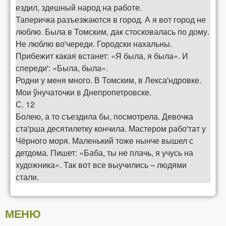
ездил, здешный народ на работе.
Таперичка разъезжаются в город. А я вот город не
люблю. Была в Томским, дак стосковалась по дому.
Не люблю во'череди. Городски нахальны.
Прибежит какая встанет: «Я была, я была». И
спереди': «Была, была».
Родни у меня много. В Томским, в Лекса'ндровке.
Мои ўнучаточки в Днепропетровске.
С. 12
Болею, а то съездила бы, посмотрела. Девочка
ста'рша десятилетку кончила. Мастером рабо'тат у
Чёрного моря. Маленький тоже нынче вышел с
детдома. Пишет: «Баба, ты не плачь, я учусь на
художника». Так вот все выучились – людями
стали.
МЕНЮ