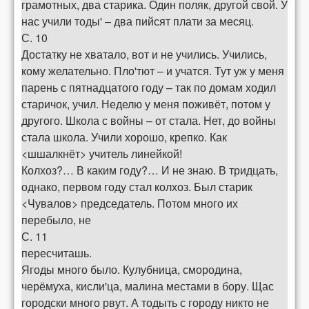
грамотных, два старика. Один поляк, другой свой. У
нас учили тоды' – два пийсят плати за месяц.
С. 10
Достатку не хватало, вот и не учились. Учились,
кому желательно. Пло'тют – и учатся. Тут уж у меня
парень с пятнадцатого году – так по домам ходил
старичок, учил. Неделю у меня поживёт, потом у
другого. Школа с войны – от стала. Нет, до войны
стала школа. Учили хорошо, крепко. Как
<шшалкнёт> учитель линейкой!
Колхоз?… В каким году?… И не знаю. В тридцать,
однако, первом году стал колхоз. Был старик
<Чувалов> председатель. Потом много их
перебыло, не
С. 11
пересчиташь.
Ягоды много было. Кулубница, смородина,
черёмуха, кисли'ца, малина местами в бору. Щас
городски много рвут. А тодыть с городу никто не