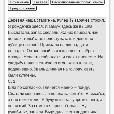
Объяснение
Похвала
Несортированные фольк. жанры
Предположение
Деревня наша стари'нна. Купец Тызарачев строил.
Я рожде'нка здеся. И замуж здесь же вышла.
Высватали, запас сделали. Жаних приехал, чай
попили, тоды' стал невесту катать и девок по
ву'лице на коне'. Приехали на двенадцати
лошадях. Он здешный, а я жила десять вёрст
отсюда. Невеста собрала'ся и сваха к невесте. На
свадьбу надела сати'ново огонько'во платье,
подвенешно. Уваль длинная на го'лову, светы
были куплены.
С. 2
Шла по согласию. Глянется жани'х – пойду.
Сватали меня шесь, я пошла за семо'го. Я высо'ка,
а они ниже меня. Я буду высо'ка супроти'в него, а
он низкий. За семо'го я просва'талась. Ну,
рукобитье, запи'ли. Вырядила с его ведро вина,