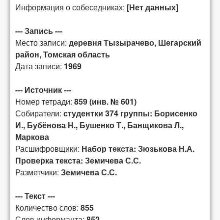
Информация о собеседниках:
[Нет данных]
--- Запись ---
Место записи:
деревня Тызырачево, Шегарский
район, Томская область
Дата записи:
1969
--- Источник ---
Номер тетради:
859 (инв. № 601)
Собиратели:
студентки 374 группы: Борисенко
И., Бубёнова Н., Бушенко Т., Банщикова Л.,
Маркова
Расшифровщики:
Набор текста: Зюзькова Н.А.
Проверка текста: Земичева С.С.
Разметчики:
Земичева С.С.
--- Текст ---
Количество слов:
855
Слов информанта:
852