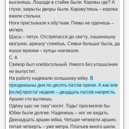
выгоняшь. Лошади в стайке были. Коровы где? А
глухи, закрыты дворы были. Караву'лишь – корова
ежели стельна.
Ноги пристывали к обу'ткам. Пимы не оденешь –
мо'кро.
Щасы – петух. Отстряпасся до све'ту, пашенишну
ква'шню, аржану' спекёшь. Семья больша' была, да
ешшо мужики – купцы наезжали.
С. 6
Свёкор был хлебосольный. Никого без угошшэния
не выпустит.
На работу надевали холшшову юбку.
В
празднишны дни по десять па'сов пряли. А как ели
[если] проста' неделя – двадцать па'сов напрясть.
Аршин сто выткешь.
Одёжу щас не таку' носят. Тоды' просмеяли бы.
Юбки были долгие. Наденешь – ног не видать.
Двенадцать аршин юбка. Четыре четверти аршин,
пятая четверть – уже метра. Платьев много шили.