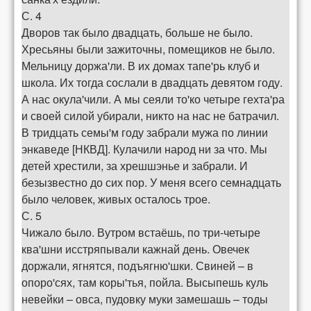
С. 4
Дворов так было двадцать, больше не было.
Хресьяны были зажиточны, помещиков не было.
Мельницу доржа'ли. В их домах тапе'рь клуб и
школа. Их тогда сослали в двадцать девятом году.
А нас окула'чили. А мы сеяли то'ко четыре гехта'ра
и своей силой убирали, никто на нас не батрачил.
В тридцать семы'м году забрали мужа по линии
энкаведе [НКВД]. Кулачили народ ни за что. Мы
детей хрестили, за хрешшэнье и забрали. И
безызвестно до сих пор. У меня всего семнадцать
было человек, живых осталось трое.
С. 5
Чижало было. Вутром встаёшь, по три-четыре
ква'шни исстряпывали кажнай день. Овечек
доржали, ягнятся, подъягню'шки. Свиней – в
опоро'сях, там коры'тья, пойла. Высыпешь куль
невейки – овса, пудовку муки замешашь – тоды