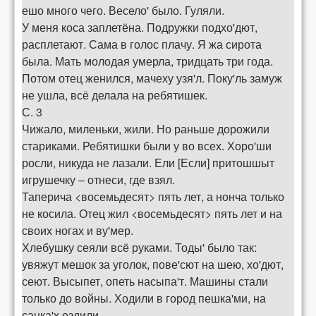
ешо много чего. Весело' было. Гуляли.
У меня коса заплетёна. Подружки подхо'дют,
расплетают. Сама в голос плачу. Я жа сирота
была. Мать молодая умерла, тридцать три года.
Потом отец женился, мачеху узя'л. Поку'ль замуж
не ушла, всё делала на ребятишек.
С. 3
Чижало, миленьки, жили. Но раньше дорожили
стариками. Ребятишки были у во всех. Хоро'ши
росли, никуда не лазали. Ели [Если] притошшыт
игрушечку – отнеси, где взял.
Таперича <восемьдесят> пять лет, а нонча только
не косила. Отец жил <восемьдесят> пять лет и на
своих ногах и ву'мер.
Хлебушку сеяли всё руками. Тоды' было так:
увяжут мешок за уголок, пове'сют на шею, хо'дют,
сеют. Высыпет, опеть насыпа'т. Машины стали
только до войны. Ходили в город пешка'ми, на
санка'х ездили.