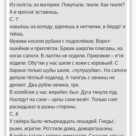
Из холста, из материя. Покупали, ткали. Как ткали?
А в кросна' вставишь,
С. 7
навьёшь на колоду, вденешь в нитченки, в бердо' и
ткёшь.
Мужики носили рубахи с подоплёкою. Ворот-
ошейник и приплёток. Брюки широ'ки плисовы, на
ногах сапоги. В лаптях не ходили. Приезжие – е'ти
ходили. Обу'тки у нас шили с кожи с коровьей. С
барана только шубы шили, <пулушубки>. На сапоги
делали тёплый подклад. А тапе'рь с овчины не
делают. Два рубли овчина, три.
В хозяйсве у нас жеребес был. Дуга тянула пуд.
Насядут на сани – целы сани везёт. Только снег
раскидыват в разны стороны.
С. 8
У свёкра было четырнадцать лошадей. Гнеды',
рыжи, игре'ни. Ро'стили дома, доморо'шшэны.
В войну татары свёкра омману'ли. Сказали, что на