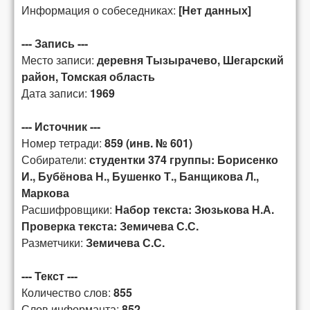
Информация о собеседниках:
[Нет данных]
--- Запись ---
Место записи:
деревня Тызырачево, Шегарский
район, Томская область
Дата записи:
1969
--- Источник ---
Номер тетради:
859 (инв. № 601)
Собиратели:
студентки 374 группы: Борисенко
И., Бубёнова Н., Бушенко Т., Банщикова Л.,
Маркова
Расшифровщики:
Набор текста: Зюзькова Н.А.
Проверка текста: Земичева С.С.
Разметчики:
Земичева С.С.
--- Текст ---
Количество слов:
855
Слов информанта:
852