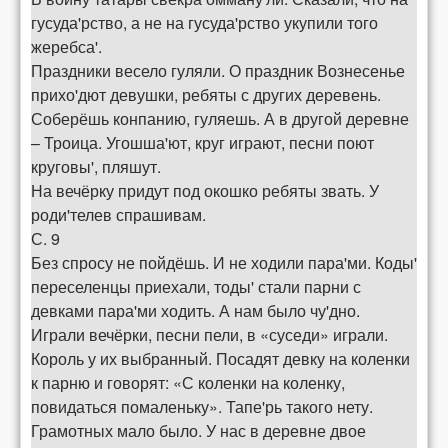
гусуда'рство, а не на гусуда'рство укупили того
жеребса'.
Праздники весело гуляли. О праздник Вознесенье
прихо'дют девушки, ребяты с других деревень.
Соберёшь конпанию, гуляешь. А в другой деревне
– Троица. Угошша'ют, круг играют, песни поют
круговы', пляшут.
На вечёрку придут под окошко ребяты звать. У
роди'телев спрашивам.
С. 9
Без спросу не пойдёшь. И не ходили пара'ми. Коды'
переселенцы приехали, тоды' стали парни с
девками пара'ми ходить. А нам было чу'дно.
Играли вечёрки, песни пели, в «суседи» играли.
Король у их выбранный. Посадят девку на коленки
к парню и говорят: «С коленки на коленку,
повидаться помаленьку». Тапе'рь такого нету.
Грамотных мало было. У нас в деревне двое