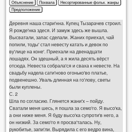
Объяснение
Похвала
Несортированные фольк. жанры
Предположение
Деревня наша стари'нна. Купец Тызарачев строил.
Я рожде'нка здеся. И замуж здесь же вышла.
Высватали, запас сделали. Жаних приехал, чай
попили, тоды' стал невесту катать и девок по
ву'лице на коне'. Приехали на двенадцати
лошадях. Он здешный, а я жила десять вёрст
отсюда. Невеста собрала'ся и сваха к невесте. На
свадьбу надела сати'ново огонько'во платье,
подвенешно. Уваль длинная на го'лову, светы
были куплены.
С. 2
Шла по согласию. Глянется жани'х – пойду.
Сватали меня шесь, я пошла за семо'го. Я высо'ка,
а они ниже меня. Я буду высо'ка супроти'в него, а
он низкий. За семо'го я просва'талась. Ну,
рукобитье, запи'ли. Вырядила с его ведро вина,