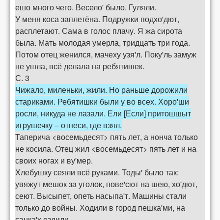
ешо много чего. Весело' было. Гуляли.
У меня коса заплетёна. Подружки подхо'дют,
расплетают. Сама в голос плачу. Я жа сирота
была. Мать молодая умерла, тридцать три года.
Потом отец женился, мачеху узя'л. Поку'ль замуж
не ушла, всё делала на ребятишек.
С. 3
Чижало, миленьки, жили. Но раньше дорожили
стариками. Ребятишки были у во всех. Хоро'ши
росли, никуда не лазали. Ели [Если] притошшыт
игрушечку – отнеси, где взял.
Таперича <восемьдесят> пять лет, а нонча только
не косила. Отец жил <восемьдесят> пять лет и на
своих ногах и ву'мер.
Хлебушку сеяли всё руками. Тоды' было так:
увяжут мешок за уголок, пове'сют на шею, хо'дют,
сеют. Высыпет, опеть насыпа'т. Машины стали
только до войны. Ходили в город пешка'ми, на
санка'х ездили.