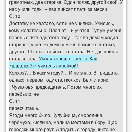
грамотных, два старика. Один поляк, другой свой. У
нас учили тоды' – два пийсят плати за месяц.
С. 10
Достатку не хватало, вот и не учились. Учились,
кому желательно. Пло'тют – и учатся. Тут уж у меня
парень с пятнадцатого году – так по домам ходил
старичок, учил. Неделю у меня поживёт, потом у
другого. Школа с войны – от стала. Нет, до войны
стала школа.
Учили хорошо, крепко. Как
<шшалкнёт> учитель линейкой!
Колхоз?… В каким году?… И не знаю. В тридцать,
однако, первом году стал колхоз. Был старик
<Чувалов> председатель. Потом много их
перебыло, не
С. 11
пересчиташь.
Ягоды много было. Кулубница, смородина,
черёмуха, кисли'ца, малина местами в бору. Щас
городски много рвут. А тодыть с городу никто не