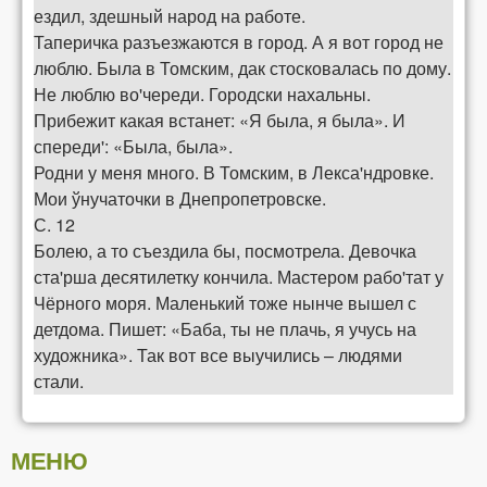
ездил, здешный народ на работе.
Таперичка разъезжаются в город. А я вот город не
люблю. Была в Томским, дак стосковалась по дому.
Не люблю во'череди. Городски нахальны.
Прибежит какая встанет: «Я была, я была». И
спереди': «Была, была».
Родни у меня много. В Томским, в Лекса'ндровке.
Мои ўнучаточки в Днепропетровске.
С. 12
Болею, а то съездила бы, посмотрела. Девочка
ста'рша десятилетку кончила. Мастером рабо'тат у
Чёрного моря. Маленький тоже нынче вышел с
детдома. Пишет: «Баба, ты не плачь, я учусь на
художника». Так вот все выучились – людями
стали.
МЕНЮ