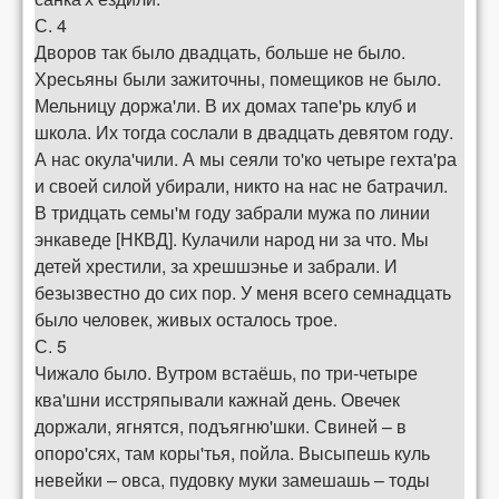
С. 4
Дворов так было двадцать, больше не было.
Хресьяны были зажиточны, помещиков не было.
Мельницу доржа'ли. В их домах тапе'рь клуб и
школа. Их тогда сослали в двадцать девятом году.
А нас окула'чили. А мы сеяли то'ко четыре гехта'ра
и своей силой убирали, никто на нас не батрачил.
В тридцать семы'м году забрали мужа по линии
энкаведе [НКВД]. Кулачили народ ни за что. Мы
детей хрестили, за хрешшэнье и забрали. И
безызвестно до сих пор. У меня всего семнадцать
было человек, живых осталось трое.
С. 5
Чижало было. Вутром встаёшь, по три-четыре
ква'шни исстряпывали кажнай день. Овечек
доржали, ягнятся, подъягню'шки. Свиней – в
опоро'сях, там коры'тья, пойла. Высыпешь куль
невейки – овса, пудовку муки замешашь – тоды