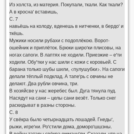
Из холста, из материя. Покупали, ткали. Как ткали?
А в кросна' вставишь,
С. 7
навьёшь на колоду, вденешь в нитченки, в бердо' и
ткёшь.
Мужики носили рубахи с подоплёкою. Ворот-
ошейник и приплёток. Брюки широ'ки плисовы, на
ногах сапоги. В лаптях не ходили. Приезжие – е'ти
ходили. Обу'тки у нас шили с кожи с коровьей. С
барана только шубы шили, <пулушубки>. На сапоги
делали тёплый подклад. А тапе'рь с овчины не
делают. Два рубли овчина, три.
В хозяйсве у нас жеребес был. Дуга тянула пуд.
Насядут на сани – целы сани везёт. Только снег
раскидыват в разны стороны.
С. 8
У свёкра было четырнадцать лошадей. Гнеды',
рыжи, игре'ни. Ро'стили дома, доморо'шшэны.
В войну татары свёкра омману'ли. Сказали, что на