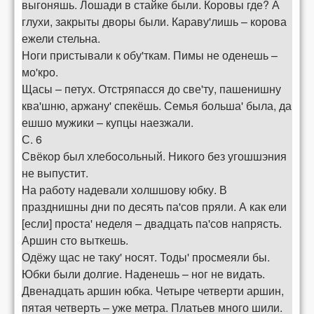
выгоняшь. Лошади в стайке были. Коровы где? А
глухи, закрыты дворы были. Караву'лишь – корова
ежели стельна.
Ноги пристывали к обу'ткам. Пимы не оденешь –
мо'кро.
Щасы – петух. Отстряпасся до све'ту, пашенишну
ква'шню, аржану' спекёшь. Семья больша' была, да
ешшо мужики – купцы наезжали.
С. 6
Свёкор был хлебосольный. Никого без угошшэния
не выпустит.
На работу надевали холшшову юбку. В
празднишны дни по десять па'сов пряли. А как ели
[если] проста' неделя – двадцать па'сов напрясть.
Аршин сто выткешь.
Одёжу щас не таку' носят. Тоды' просмеяли бы.
Юбки были долгие. Наденешь – ног не видать.
Двенадцать аршин юбка. Четыре четверти аршин,
пятая четверть – уже метра. Платьев много шили.