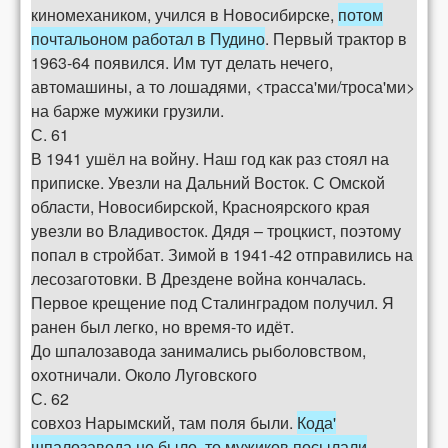
киномехаником, учился в Новосибирске,
потом
почтальоном работал в Пудино
. Первый трактор в
1963-64 появился. Им тут делать нечего,
автомашины, а то лошадями, <трасса'ми/троса'ми>
на барже мужики грузили.
С. 61
В 1941 ушёл на войну. Наш год как раз стоял на
приписке. Увезли на Дальний Восток. С Омской
области, Новосибирской, Красноярского края
увезли во Владивосток. Дядя – троцкист, поэтому
попал в стройбат. Зимой в 1941-42 отправились на
лесозаготовки. В Дрездене война кончалась.
Первое крещение под Сталинградом получил. Я
ранен был легко, но время-то идёт.
До шпалозавода занимались рыболовством,
охотничали. Около Луговского
С. 62
совхоз Нарымский, там поля были.
Кода'
шпалозавода не было, то мужиков посылали