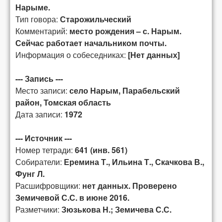
Нарыме.
Тип говора:
Старожильческий
Комментарий:
место рождения – с. Нарым.
Сейчас работает начальником почты.
Информация о собеседниках:
[Нет данных]
--- Запись ---
Место записи:
село Нарым, Парабельский
район, Томская область
Дата записи:
1972
--- Источник ---
Номер тетради:
641 (инв. 561)
Собиратели:
Еремина Т., Ильина Т., Скачкова В.,
Фунг Л.
Расшифровщики:
нет данных. Проверено
Земичевой С.С. в июне 2016.
Разметчики:
Зюзькова Н.; Земичева С.С.