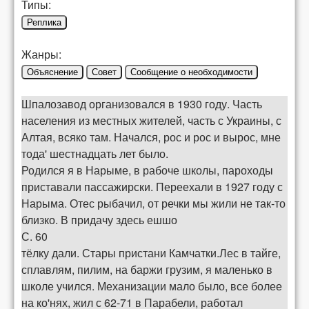
Типы:
Реплика
Жанры:
Объяснение
Совет
Сообщение о необходимости
Шпалозавод организовался в 1930 году. Часть
населения из местных жителей, часть с Украины, с
Алтая, всяко там. Начался, рос и рос и вырос, мне
тода' шестнадцать лет было.
Родился я в Нарыме, в рабоче школы, пароходы
приставали пассажирски. Переехали в 1927 году с
Нарыма. Отес рыбачил, от речки мы жили не так-то
близко. В придачу здесь ешшо
С. 60
тёлку дали. Стары пристани Камчатки.Лес в тайге,
сплавлям, пилим, на баржи грузим, я маленько в
школе учился. Механизации мало было, все более
на ко'нях, жил с 62-71 в Парабели, работал