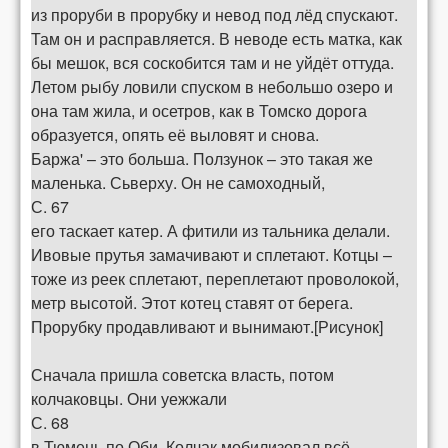
из проруби в прорубку и невод под лёд спускают.
Там он и расправляется. В неводе есть матка, как
бы мешок, вся соскобится там и не уйдёт оттуда.
Летом рыбу ловили спуском в небольшо озеро и
она там жила, и осетров, как в Томско дорога
образуется, опять её выловят и снова.
Баржа' – это больша. Ползунок – это такая же
маленька. Сьверху. Он не самоходный,
С. 67
его таскает катер. А фитили из тальника делали.
Ивовые прутья замачивают и сплетают. Котцы –
тоже из реек сплетают, переплетают проволокой,
метр высотой. Этот котец ставят от берега.
Прорубку продавливают и вынимают.[Рисунок]
Сначала пришла советска власть, потом
колчаковцы. Они уежжали
С. 68
в Тюмень по Оби. Колчак мобилизовал всё