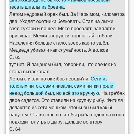
тесать шпалы из бревна.
Летом кедровый орех был. За Нарымом, километра
два. Уходят охотники белковать. Стал на лыжи,
взял сухари и пошёл. Мясо просолят, завялят и
присушат. Мелки зверушки: горностай, соболи.
Населения больше стало, зверь как-то ушёл.
Медведя убивали как случайность. А волков
С. 63
тут нет. Я пацаном был, говорили, что овечек из
стана вытаскавал.
Летом с июля по октябрь неводи'ли.
Сети из
толстых ниток, сами низа'ли, сами нитки пряли,
невод большой был, но всё это вручную
. На гре'бях
двое садятся. Это ставили на крупну рыбу. Фитиля
делаются из сети мешком, чтобы он был как бы
надутом. Ставят крыло, чтобы рыба подошла и она
подходит внутрь в дыру, дальше во втору
С. 64