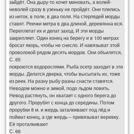
зайдёт. Она дыру-то хочет миновать, а волей-
неволей сразу в узеньку не пройдёт. Они плелись
из ниток, в поле, в два поля. На стерлядей морды
ставят. Реечки метра в два длиной, деревянна вся.
Переплетат их и делат заход. И эти морды
закрепляет. Один конец на берегу и в 100 метрах
бросат якорь, чтобы не снесло. И навязыват этой
проволокой рядом десять мордов. Они объилятся,
С. 65
покроются водорослями. Рыба осетр заходит в эти
морды. Делатся дверка, чтобы высыпать их, тоже
из реек. На разну рыбу разны снасти ставятся.
Неводом можно и зимой, подо льдом ловить.
Невод растянуть, он хватает с одного берега до
другого. Прорубят с конца до середины. Потом
прорубки 8 м. и жердь заталкивают под лёд и
поймат конец, а где жердь – привязыват веревку.
Её проталкивают
С. 66