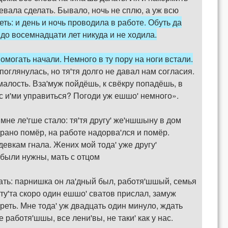
певала сделать. Бывало, ночь не сплю, а уж всю
ть: и день и ночь проводила в работе. Обуть да
 до восемнадцати лет никуда и не ходила.
омогать начали. Немного в ту пору на ноги встали.
поглянулась, но тя'тя долго не давал нам согласия.
 малость. Вза'муж пойдёшь, к свёкру попадёшь, в
 с и'ми управиться? Погоди уж ешшо' немного».
 мне ле'гше стало: тя'тя другу' же'ншшыну в дом
 рано помёр, на работе надорва'лся и помёр.
евкам гнала. Жених мой тода' уже другу'
 были нужны, мать с отцом
евать: парнишка он ла'дный был, работя'шшый, семья
 ту'та скоро один ешшо' сватов прислал, замуж
отреть. Мне тода' уж двадцать один минуло, ждать
работя'шшы, все лени'вы, не таки' как у нас.