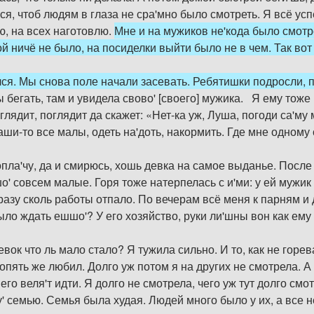
ься, чтоб людям в глаза не сра'мно было смотреть. Я всё ус
ю, на всех наготовлю.
Мне и на мужиков не'кода было смотре
ой ничё не было, на посиделки выйти было не в чем. Так вот
лся. Мы снова поле начали засевать. Ребятишки подросли, п
 бегать, там и увидела свово' [своего] мужика. Я ему тоже 
глядит, поглядит да скажет: «Нет-ка уж, Луша, погоди са'му
аши-то все малы, одеть на'доть, накормить. Где мне одному
попла'чу, да и смирюсь, хошь девка на самое выданье. После
о' совсем малые. Горя тоже натерпелась с и'ми: у ей мужик
азу сколь работы отпало. По вечерам всё меня к парням и д
ло ждать ешшо'? У его хозяйство, руки ли'шны вон как ему
девок что ль мало стало? Я тужила сильно. И то, как не гор
 опять же любил. Долго уж потом я на других не смотрела. А
его веля'т идти. Я долго не смотрела, чего уж тут долго см
 семью. Семья была худая. Людей много было у их, а все не 