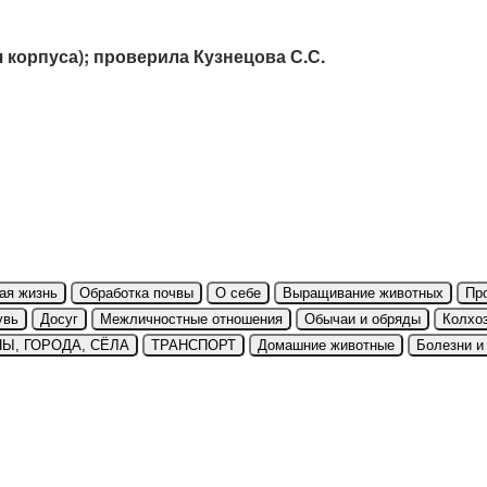
я корпуса); проверила Кузнецова С.С.
ая жизнь
Обработка почвы
О себе
Выращивание животных
Пр
увь
Досуг
Межличностные отношения
Обычаи и обряды
Колхо
Ы, ГОРОДА, СЁЛА
ТРАНСПОРТ
Домашние животные
Болезни и