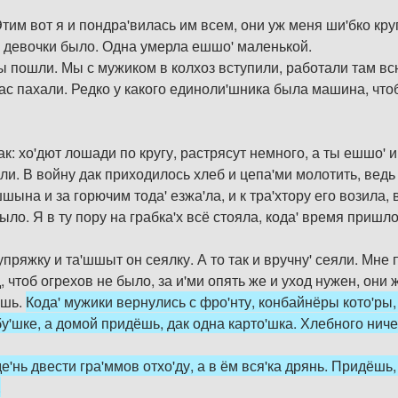
Этим вот я и пондра'вилась им всем, они уж меня ши'бко кр
е девочки было. Одна умерла ешшо' маленькой.
ы пошли. Мы с мужиком в колхоз вступили, работали там всю
ас пахали. Редко у какого единоли'шника была машина, чтоб
ак: хо'дют лошади по кругу, растрясут немного, а ты ешшо' 
али. В войну дак приходилось хлеб и цепа'ми молотить, ведь
шына и за горючим тода' езжа'ла, и к тра'хтору его возила,
было. Я в ту пору на грабка'х всё стояла, кода' время пришло
пряжку и та'шшыт он сеялку. А то так и вручну' сеяли. Мне 
, чтоб огрехов не было, за и'ми опять же и уход нужен, они ж
ишь.
Кода' мужики вернулись с фро'нту, конбайнёры кото'ры, 
бу'шке, а домой придёшь, дак одна карто'шка. Хлебного ниче
де'нь двести гра'ммов отхо'ду, а в ём вся'ка дрянь. Придёш
.