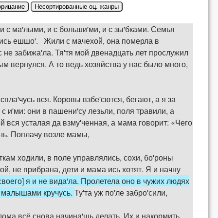
орицание
Несортированные оц. жанры
и с ма'лыми, и с больши'ми, и с зы'бками. Семья
'лись ешшо'. Жили с мачехой, она померла в
с не забижа'ла. Тя'тя мой двенадцать лет прослужил
 вернулся. А то ведь хозяйства у нас было много,
спла'чусь вся. Коровы взбе'сются, бегают, а я за
с и'ми: они в пашени'су лезьли, поля травили, а
ой вся усталая да взму'ченная, а мама говорит: «Чего
день. Поплачу возле мамы,
ткам ходили, в поле управлялись, сохи, бо'роны
ной, не прибрана, дети и мама ись хотят. Я и начну
[своего] я и не вида'ла. Пролетела оно в чужих людях
 с малышами кручусь.
Ту'та уж по'ле забро'сили,
 дома всё снова начина'шь делать. Их и накормить