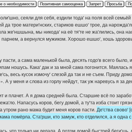
е о необходимости
Позитивная самооценка
Запрет
Просьба
П
ли'шно, сеяли для себя, ездили тода' на поля всей семьёй 
ей да трое матери'нских, стариков ешшо' трое, да нарожда
ла же'ншшына, мы никода' на её тя'те не жа'лились, она на
парнем, а вернулся мужиком. Хорошо ешшо', хошь здоровым
у пасти, а сама маленькой была, десять годо'в всего было, и
пам ношусь. Кака' дак и за мной сама погонится. Маялась я 
е'сь, весь кусок измочу' слезой да так и не съем. Приду дом
?». А у меня и слова из горлу нейдут, так уж наревусь я за 
ит и плачет. А я дома средней была. Старшие всё по зарабо
лежа'ло. Напасусь коров, бегу домой, а ту'та изба стоит гряз
 а утром рано мама будит меня коров пасти.
Де'ства свово' 
мама помёрла. Ста'рши, кто замуж, кто отделился, а я одна
ась, что только ни делала. А потом домой быстрей беги'шь,