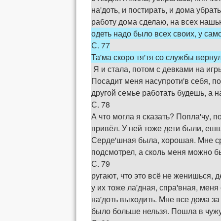
на'доть, и постирать, и дома убрат
работу дома сделаю, на всех нашь
одеть надо было всех своих, у сам
С. 77
Та'ма скоро тя'тя со службы верну
Я и стала, потом с девками на игры
Посадит меня насупроти'в себя, по
другой семье работать будешь, а н
С. 78
А что могла я сказать? Попла'чу, 
привёл. У ней тоже дети были, ешш
Серде'шная была, хорошая. Мне ср
подсмотрел, а сколь меня можно бы
С. 79
ругают, что это всё не женишься, 
у их тоже ла'дная, спра'вная, меня
на'доть выходить. Мне все дома за 
было больше нельзя. Пошла в чужу'