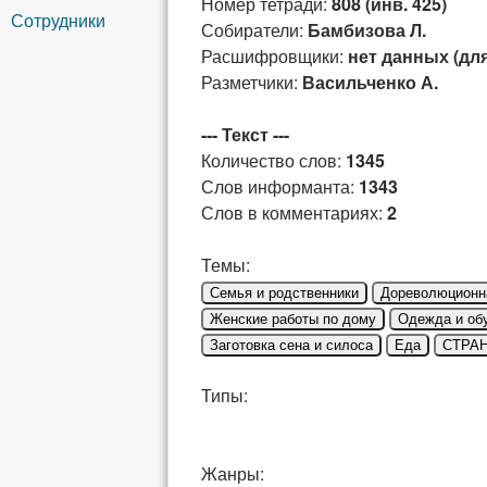
Номер тетради:
808 (инв. 425)
Сотрудники
Собиратели:
Бамбизова Л.
Расшифровщики:
нет данных (дл
Разметчики:
Васильченко А.
--- Текст ---
Количество слов:
1345
Слов информанта:
1343
Слов в комментариях:
2
Темы:
Семья и родственники
Дореволюционн
Женские работы по дому
Одежда и об
Заготовка сена и силоса
Еда
СТРАН
Типы:
Жанры: