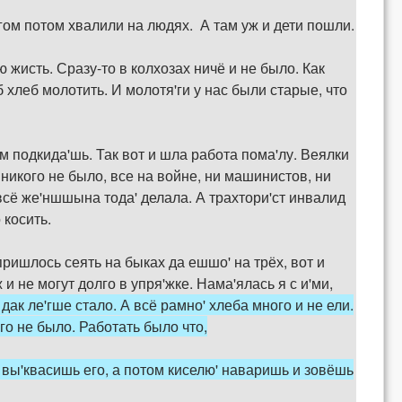
угом потом хвалили на людях. А там уж и дети пошли.
 жисть. Сразу-то в колхозах ничё и не было. Как
 хлеб молотить. И молотя'ги у нас были старые, что
им подкида'шь. Так вот и шла работа пома'лу. Веялки
 никого не было, все на войне, ни машинистов, ни
 всё же'ншшына тода' делала. А трахтори'ст инвалид
 косить.
пришлось сеять на быках да ешшо' на трёх, вот и
 и не могут долго в упря'жке. Нама'ялась я с и'ми,
дак ле'гше стало. А всё рамно' хлеба много и не ели.
го не было. Работать было что,
ь, вы'квасишь его, а потом киселю' наваришь и зовёшь