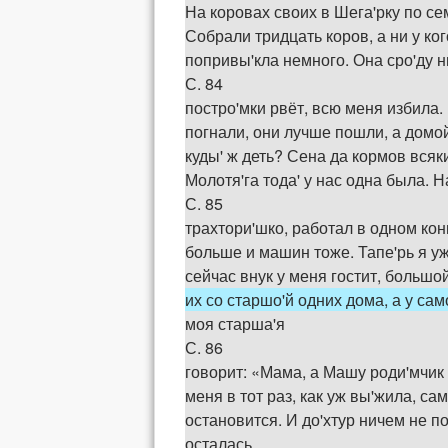
На коровах своих в Шега'рку по се
Собрали тридцать коров, а ни у ко
попривы'кла немного. Она сро'ду н
С. 84
постро'мки рвёт, всю меня избила. 
погнали, они лучше пошли, а домой 
куды' ж деть? Сена да кормов всяких
Молотя'га тода' у нас одна была. 
С. 85
трахтори'шко, работал в одном конц
больше и машин тоже. Тапе'рь я уж
сейчас внук у меня гостит, большо
их со старшо'й одних дома, а у само
моя старша'я
С. 86
говорит: «Мама, а Машу роди'мчик б
меня в тот раз, как уж вы'жила, са
остановится. И до'хтур ничем не по
осталась.