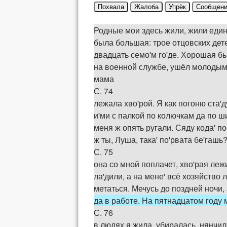
Похвала
Жалоба
Упрёк
Сообщени
Родные мои здесь жили, жили едино
была большая: трое отцовских дет
двадцать семо'м го'де. Хорошая бы
на военной службе, ушёл молодым 
мама
С. 74
лежала хво'рой. Я как погоню ста'д
и'ми с палкой по колючкам да по ши
меня ж опять ругали. Сяду кода' по
ж ты, Луша, така' по'рвата бе'гашь
С. 75
она со мной поплачет, хво'рая леж
ла'дили, а на мене' всё хозяйство 
метаться. Мечусь до поздней ночи,
да в работе. На пятнадцатом году 
С. 76
в людях я жила, убиралась, нянчил