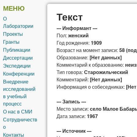
общей и
МЕНЮ
Текст
О
сибирской
Лаборатории
--- Информант ---
Проекты
Пол:
женский
лексикографии
Гранты
Год рождения:
1909
Публикации
Возраст на момент записи:
58 (по
Образование:
[Нет данных]
Диссертации
Комментарий к образованию:
неиз
Экспедиции
Тип говора:
Старожильческий
Конференции
Комментарий:
[Нет данных]
Внедрение
Информация о собеседниках:
[Нет
исследований
в учебный
--- Запись ---
процесс
Место записи:
село Малое Бабары
О нас в СМИ
Дата записи:
1967
Сотрудничеств
о
--- Источник ---
Контакты