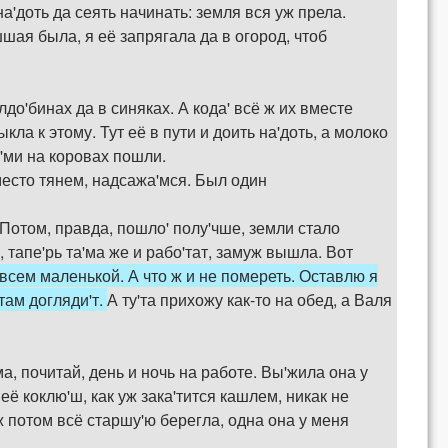
а'доть да сеять начинать: земля вся уж прела.
шая была, я её запрягала да в огород, чтоб
лдо'бинах да в синяках. А кода' всё ж их вместе
ла к этому. Тут её в пути и доить на'доть, а молоко
 и'ми на коровах пошли.
 место тянем, надсажа'мся. Был один
. Потом, правда, пошло' полу'чше, земли стало
 тапе'рь та'ма же и рабо'тат, замуж вышла. Вот
всем маленькой. А что ж и не помереть. Оставлю я
 там догляди'т.
А ту'та прихожу как-то на обед, а Валя
ма, почитай, день и ночь на работе. Вы'жила она у
 её коклю'ш, как уж зака'тится кашлем, никак не
уж потом всё старшу'ю берегла, одна она у меня