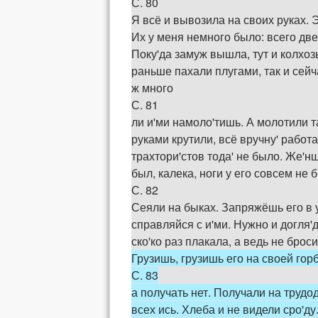
С. 80
Я всё и вывозила на своих руках. 
Их у меня немного было: всего дв
Поку'да замуж вышла, тут и колхоз
раньше пахали плугами, так и сейч
ж много
С. 81
ли и'ми намоло'тишь. А молотили т
руками крутили, всё вручну' работ
трахтори'стов тода' не было. Же'нш
был, калека, ноги у его совсем не 
С. 82
Сеяли на быках. Запряжёшь его в у
справляйся с и'ми. Нужно и догля'д
ско'ко раз плакала, а ведь не брос
Грузишь, грузишь его на своей гор
С. 83
а получать нет. Получали на трудо
всех ись. Хлеба и не видели сро'ду