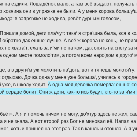
мяна ездили. Лошадёнок мало, а там всё выдают, получать н
го хозяина они в упряжке не были. А у меня корова большу'ш
икода' в запря'жке не ходила, ревёт дурным голосом,
Пришла домой, дети пла'чут: така' я стра'шна была, вся в ко
обратно дак ешшо' лучше. А всё ж корова не конь, не привык
 не хвата'т, ехать за и'ми не на ком, дак опять на снегу за
На одном месте помоло'тим, а потом всем наро'дом в друго'
е, а в други'м уж молотить на'доть, вот и тянешь молотя'гу
 отдыхаю. Дочка одна у меня уже больша', училась в городе,
й уже, в школу ходит.
А одна моя девочка померла' ешшо' со
й сердце болит. Они ж дети, как-то ись будут, кто-то за и'ми
ьёт». А я и помочь ничем не могу, до'хтур здесь не жил, са
ма я не знала. А вот второй раз Бог не миновал её. Напал на
мог, хоть и пришёл на этот раз. Так в кашль и отошла. А я 