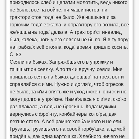
приходилось хлеб и цепа'ми молотить, ведь никого
не было, все на войне, ни машинистов, ни
трахтори'стов тода' не было. Же'ншшына и за
горючим тода' езжа'ла, и к тра'хтору его возила, всё
же'ншшына тода' делала. А трахтори'ст инвалид
был, калека, ноги у его совсем не было. Я в ту пору
на грабка'х всё стояла, кода' время пришло косить.
С. 82
Сеяли на быках. Запряжёшь его в упряжку и
та'шшыт он сеялку. А то так и вручну' сеяли. Мне
пришлось сеять на быках да ешшо' на трёх, вот и
справляйся с и'ми. Нужно и догля'д, чтоб огрехов
не было, за и'ми опять же и уход нужен, они ж и не
могут долго в упря'жке. Нама'ялась я с и'ми, ско'ко
раз плакала, а ведь не бросишь. Кода' мужики
вернулись с фро'нту, конбайнёры кото'ры, дак
ле'гше стало. А всё рамно' хлеба много и не ели.
Грузишь, грузишь его на своей горбу'шке, а домой
придёшь, дак одна карто'шка. Хлебного ничего не