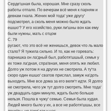
Серде'шная была, хорошая. Мне сразу сколь
работы отпало. По вечерам всё меня к парням и
девкам гнала. Жених мой тода' уже другу'
подсмотрел, а сколь меня можно было ждать
ешшо'? У его хозяйство, руки ли'шны вон как ему
были нужны, мать с отцом
С. 79
ругают, что это всё не женишься, девок что ль мало
стало? Я тужила сильно. И то, как не горевать:
парнишка он ла'дный был, работя'шшый, семья у
их тоже ла'дная, спра'вная, меня опять же любил.
Долго уж потом я на других не смотрела. А ту'та
скоро один ешшо' сватов прислал, замуж на'доть
выходить. Мне все дома за его веля'т идти. Я долго
не смотрела, чего уж тут долго смотреть. Мне тода'
уж двадцать один минуло, ждать было больше
нельзя. Пошла в чужу' семью. Семья была худая.
Людей много было у их, а все не работя'шшы, все
лени'вы, не таки' как у нас.