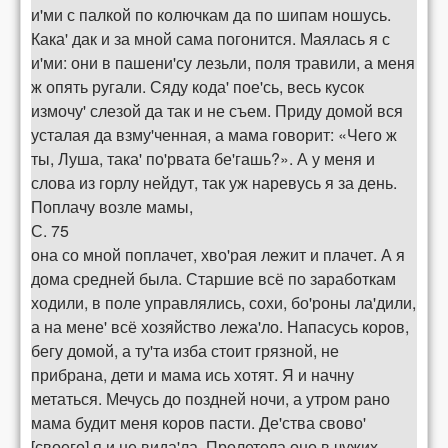
и'ми с палкой по колючкам да по шипам ношусь.
Кака' дак и за мной сама погонится. Маялась я с
и'ми: они в пашени'су лезьли, поля травили, а меня
ж опять ругали. Сяду кода' пое'сь, весь кусок
измочу' слезой да так и не съем. Приду домой вся
усталая да взму'ченная, а мама говорит: «Чего ж
ты, Луша, така' по'рвата бе'гашь?». А у меня и
слова из горлу нейдут, так уж наревусь я за день.
Поплачу возле мамы,
С. 75
она со мной поплачет, хво'рая лежит и плачет. А я
дома средней была. Старшие всё по заработкам
ходили, в поле управлялись, сохи, бо'роны ла'дили,
а на мене' всё хозяйство лежа'ло. Напасусь коров,
бегу домой, а ту'та изба стоит грязной, не
прибрана, дети и мама ись хотят. Я и начну
метаться. Мечусь до поздней ночи, а утром рано
мама будит меня коров пасти. Де'ства свово'
[своего] я и не вида'ла. Пролетела оно в чужих