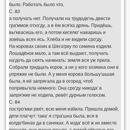
было. Работать было что,
С. 83
а получать нет. Получали на трудоде'нь двести
гра'ммов отхо'ду, а в ём вся'ка дрянь. Придёшь,
вы'квасишь его, а потом киселю' наваришь и
зовёшь всех ись. Хлеба и не видели сро'ду.
На коровах своих в Шега'рку по семяна ездили.
Лошадёнок мало, а там всё выдают, получать
на'доть да сеять начинать: земля вся уж прела.
Собрали тридцать коров, а ни у кого хозяина они в
упряжке не были. А у меня корова большу'шшая
была, я её запрягала да в огород, чтоб
попривы'кла немного. Она сро'ду никода' в
запря'жке не ходила, ревёт дурным голосом,
С. 84
постро'мки рвёт, всю меня избила. Пришла домой,
дети пла'чут: така' я стра'шна была, вся в
колдо'бинах да в синяках. А кода' всё ж их вместе
погнали, они лучше пошли, а домой обратно дак