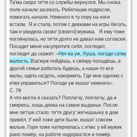
Та'ма скоро тя'тя со службы вернулся. Мы снова
поле начали засевать. Ребятишки подросли,
помогать начали. Немного в ту пору на ноги
встали. Я и стала, потом с девками на игры бегать,
там и увидела свово' [своего] мужика. Я ему тоже
поглянулась, но тя'тя долго не давал нам согласия.
Посадит меня насупроти'в себя, поглядит,
поглядит да скажет: «
Нет-ка уж, Луша, погоди са'му
малость.
Вза'муж пойдёшь, к свёкру попадёшь, в
другой семье работать будешь, а наши-то все
малы, одеть на'доть, накормить. Где мне одному с
и'ми управиться? Погоди уж ешшо' немного».
С. 78
А что могла я сказать? Попла'чу, попла'чу, да и
смирюсь, хошь девка на самое выданье. После
мне ле'гше стало: тя'тя другу' же'ншшыну в дом
привёл. У ней тоже дети были, ешшо' совсем
малые. Горя тоже натерпелась с и'ми: у ей мужик
рано помёр, на работе надорва'лся и помёр.