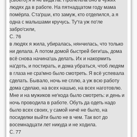
людях да в работе. На пятнадцатом году мама
помёрла. Ста'рши, кто замуж, кто отделился, а я
одна с малышами кручусь. Ту'та уж по'ле
забро'сили,
С. 76
в людях я жила, убиралась, нянчилась, что только
ни делала. А потом домой быстрей беги'шь, дома
всё снова начина'шь делать. Их и накормить
на'доть, и постирать, и дома убраться, чтоб людям
в глаза не сра'мно было смотреть. Я всё успевала
сделать. Бывало, ночь не сплю, а уж всю работу
дома сделаю, на всех нашью, на всех наготовлю.
Мне и на мужиков не'кода было смотреть: и день и
ночь проводила в работе. Обуть да одеть надо
было всех своих, у самой ничё не было, на
посиделки выйти было не в чем. Так вот до
восемнадцати лет никуда и не ходила.
С. 77