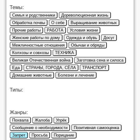
Темы:
Семья и родственники
Дореволюционная жизнь
Обработка почвы
О себе
Выращивание животных
Прочие работы
РАБОТА
Условия жизни
Женские работы по дому
Одежда и обувь
Досуг
Межличностные отношения
Обычаи и обряды
Колхозы и совхозы
ТЕХНИКА
Великая Отечественная война
Заготовка сена и силоса
Еда
СТРАНЫ, ГОРОДА, СЁЛА
ТРАНСПОРТ
Домашние животные
Болезни и лечение
Типы:
Жанры:
Похвала
Жалоба
Упрёк
Сообщение о необходимости
Позитивная самооценка
Запрет
Просьба
Порицание