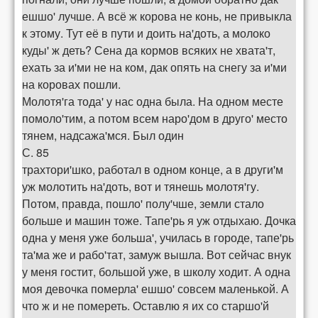
ешшо' лучше. А всё ж корова не конь, не привыкла
к этому. Тут её в пути и доить на'доть, а молоко
куды' ж деть? Сена да кормов всяких не хвата'т,
ехать за и'ми не на ком, дак опять на снегу за и'ми
на коровах пошли.
Молотя'га тода' у нас одна была. На одном месте
помоло'тим, а потом всем наро'дом в друго' место
тянем, надсажа'мся. Был один
С. 85
трахтори'шко, работал в одном конце, а в други'м
уж молотить на'доть, вот и тянешь молотя'гу.
Потом, правда, пошло' полу'чше, земли стало
больше и машин тоже. Тапе'рь я уж отдыхаю. Дочка
одна у меня уже больша', училась в городе, тапе'рь
та'ма же и рабо'тат, замуж вышла. Вот сейчас внук
у меня гостит, большой уже, в школу ходит. А одна
моя девочка померла' ешшо' совсем маленькой. А
что ж и не помереть. Оставлю я их со старшо'й