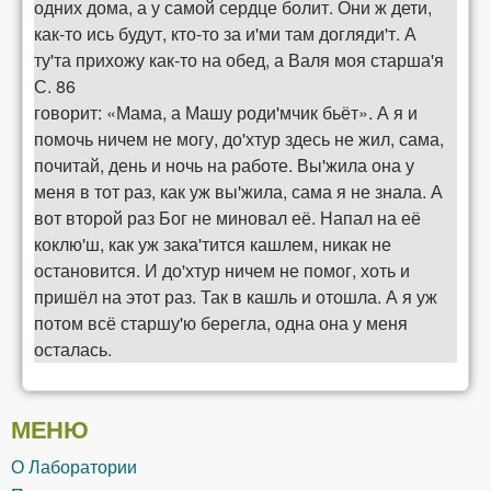
одних дома, а у самой сердце болит. Они ж дети,
как-то ись будут, кто-то за и'ми там догляди'т. А
ту'та прихожу как-то на обед, а Валя моя старша'я
С. 86
говорит: «Мама, а Машу роди'мчик бьёт». А я и
помочь ничем не могу, до'хтур здесь не жил, сама,
почитай, день и ночь на работе. Вы'жила она у
меня в тот раз, как уж вы'жила, сама я не знала. А
вот второй раз Бог не миновал её. Напал на её
коклю'ш, как уж зака'тится кашлем, никак не
остановится. И до'хтур ничем не помог, хоть и
пришёл на этот раз. Так в кашль и отошла. А я уж
потом всё старшу'ю берегла, одна она у меня
осталась.
МЕНЮ
О Лаборатории