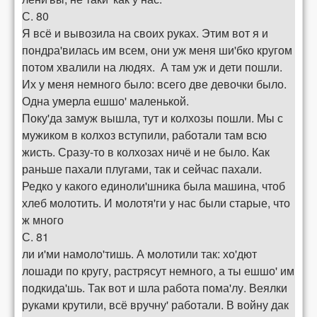
С. 80
Я всё и вывозила на своих руках. Этим вот я и
пондра'вилась им всем, они уж меня ши'бко кругом
потом хвалили на людях. А там уж и дети пошли.
Их у меня немного было: всего две девочки было.
Одна умерла ешшо' маленькой.
Поку'да замуж вышла, тут и колхозы пошли. Мы с
мужиком в колхоз вступили, работали там всю
жисть. Сразу-то в колхозах ничё и не было. Как
раньше пахали плугами, так и сейчас пахали.
Редко у какого единоли'шника была машина, чтоб
хлеб молотить. И молотя'ги у нас были старые, что
ж много
С. 81
ли и'ми намоло'тишь. А молотили так: хо'дют
лошади по кругу, растрясут немного, а ты ешшо' им
подкида'шь. Так вот и шла работа пома'лу. Веялки
руками крутили, всё вручну' работали. В войну дак