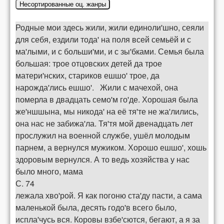
Несортированные оц. жанры
Родные мои здесь жили, жили единоли'шно, сеяли
для себя, ездили тода' на поля всей семьёй и с
ма'лыми, и с больши'ми, и с зы'бками. Семья была
большая: трое отцовских детей да трое
матери'нских, стариков ешшо' трое, да
нарожда'лись ешшо'. Жили с мачехой, она
померла в двадцать семо'м го'де. Хорошая была
же'ншшына, мы никода' на её тя'те не жа'лились,
она нас не забижа'ла. Тя'тя мой двенадцать лет
прослужил на военной службе, ушёл молодым
парнем, а вернулся мужиком. Хорошо ешшо', хошь
здоровым вернулся. А то ведь хозяйства у нас
было много, мама
С. 74
лежала хво'рой. Я как погоню ста'ду пасти, а сама
маленькой была, десять годо'в всего было,
испла'чусь вся. Коровы взбе'сются, бегают, а я за