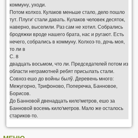
коммуну, уходи.
Потом колхоз. Кулаков меньше стало, дело пошло
тут. Плуги' стали давать. Кулаков человек десяток,
наверно, выселили. Раз сам не хотил. Собрались
бродяжки вроде нашего брата, нас и ругают. Есть
нечего, собрались в коммуну. Колхоз-то, дочь моя,
то ли в
С. 8
двадцать восьмом, что ли. Председателей потом из
области неграмотней ребят присылать стали.
Совхоз ешо до войны былў. Деревень много:
Межугорно, Трифоново, Поперечка, Банновое,
Борисов.
До Банновой двенадцать кило'метров, ешо за
Банновой восемь кило'метров. Мало же осталось
стариков-то.
МЕНЮ