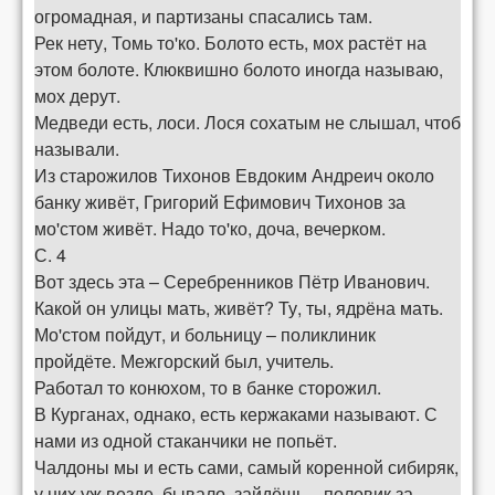
огромадная, и партизаны спасались там.
Рек нету, Томь то'ко. Болото есть, мох растёт на
этом болоте. Клюквишно болото иногда называю,
мох дерут.
Медведи есть, лоси. Лося сохатым не слышал, чтоб
называли.
Из старожилов Тихонов Евдоким Андреич около
банку живёт, Григорий Ефимович Тихонов за
мо'стом живёт. Надо то'ко, доча, вечерком.
С. 4
Вот здесь эта – Серебренников Пётр Иванович.
Какой он улицы мать, живёт? Ту, ты, ядрёна мать.
Мо'стом пойдут, и больницу – поликлиник
пройдёте. Межгорский был, учитель.
Работал то конюхом, то в банке сторожил.
В Курганах, однако, есть кержаками называют. С
нами из одной стаканчики не попьёт.
Чалдоны мы и есть сами, самый коренной сибиряк,
у них уж везде, бывало, зайдёшь – половик за