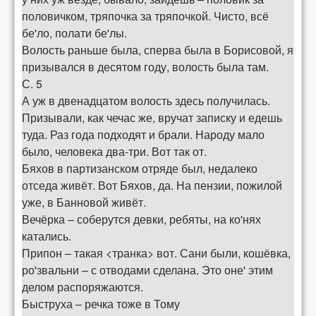
половичком, тряпочка за тряпочкой. Чисто, всё
бе'ло, полати бе'лы.
Волость раньше была, сперва была в Борисовой, я
призывался в десятом году, волость была там.
С. 5
А уж в двенадцатом волость здесь получилась.
Призывали, как чечас же, вручат записку и едешь
туда. Раз года подходят и брали. Народу мало
было, человека два-три. Вот так от.
Бяхов в партизанском отряде был, недалеко
отседа живёт. Вот Бяхов, да. На пензии, пожилой
уже, в Банновой живёт.
Вечёрка – соберутся девки, ребяты, на ко'нях
катались.
Припон – такая <транка> вот. Сани были, кошёвка,
ро'звальни – с отводами сделана. Это оне' этим
делом распоряжаются.
Быструха – речка тоже в Тому