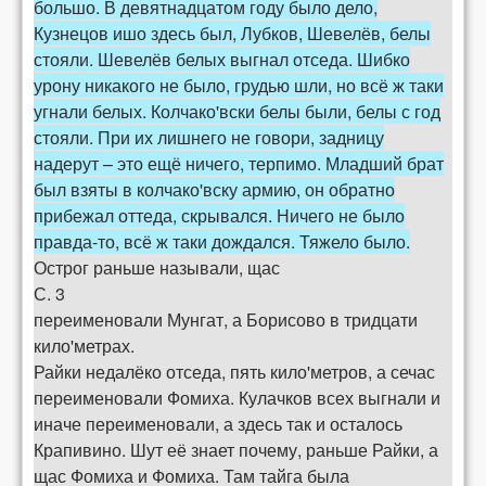
большо. В девятнадцатом году было дело,
Кузнецов ишо здесь был, Лубков, Шевелёв, белы
стояли. Шевелёв белых выгнал отседа. Шибко
урону никакого не было, грудью шли, но всё ж таки
угнали белых. Колчако'вски белы были, белы с год
стояли. При их лишнего не говори, задницу
надерут – это ещё ничего, терпимо. Младший брат
был взяты в колчако'вску армию, он обратно
прибежал оттеда, скрывался. Ничего не было
правда-то, всё ж таки дождался. Тяжело было.
Острог раньше называли, щас
С. 3
переименовали Мунгат, а Борисово в тридцати
кило'метрах.
Райки недалёко отседа, пять кило'метров, а сечас
переименовали Фомиха. Кулачков всех выгнали и
иначе переименовали, а здесь так и осталось
Крапивино. Шут её знает почему, раньше Райки, а
щас Фомиха и Фомиха. Там тайга была