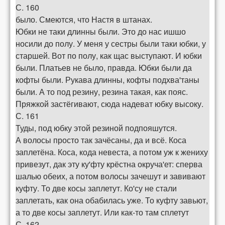
С. 160
было. Смеются, что Настя в штанах.
Юбки не таки длинны были. Это до нас ишшо
носили до полу. У меня у сестры были таки юбки, у
старшей. Вот по полу, как щас выступают. И юбки
были. Платьев не было, правда. Юбки были да
кофты были. Рукава длинны, кофты подхва'таны
были. А то под резину, резина такая, как пояс.
Пряжкой застёгивают, сюда надеват юбку высоку.
С. 161
Туды, под юбку этой резиной подпояшутся.
А волосы просто так зачёсаны, да и всё. Коса
заплетёна. Коса, кода невеста, а потом уж к жениху
привезут, дак эту ку'фту крёстна окруча'ет: сперва
шалью обеих, а потом волосы зачешут и завивают
куфту. То две косы заплетут. Ко'су не стали
заплетать, как она обабилась уже. То куфту завьют,
а то две косы заплетут. Или как-то там сплетут
С. 162