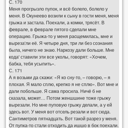
С. 170
Меня прогрызло пупок, и всё болело, болело у
меня. В Окунеево возили к сыну в гости меня, меня
грыжа и застала. Поехали, а комки, трясёт. В
феврале, в феврале пятого сделали мне
операцию. Грыжа-то у меня раcщемилась, мне и
выреза'ли её. Я четыре дня, три ли без сознания
была, ничего не знаю. Наркозу дали больше. Мне
кода' ставили эти все уколы, говорят: «Хочем,
бабка, тебя усыпить».
С. 171
А я возьми да скажи: «Я ко сну-то, – говорю, – я
плохая. Я мало сплю, крепко я не сплю». Вот мне и
дали побольше. Я сама просила. Ничё б не
сказала, может… Потом женшшине тоже грыжу
вырезали. Но мне пуповую грыжу делали, а у ей
здесь вот. У меня вот отсель резали и вот сюда.
Сантиметров пятнадцать. Вот такой разрез у меня.
От пупка-то стали отходить да ишшо в бок поехали.