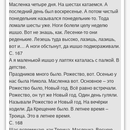
Масленка четыре дня. На шестах катаемся. А
последний день был воскресенье. А потом чистый
понедельник назывался понедельник-то. Тода
ломали шесты уже. Ноги болели целу неделю
ишшо. Вот не знашь, как. Лесенки-то они
реденькие. Лезешь туда высоко, лазишь, лазишь,
вот и… А ноги обстынут, да ишшо подмораживали.
С. 167
А я маленькой ишшо у лаптях каталась с палкой. В
детстве.
Праздников много было. Рожество, вот. Осенью у
нас была Никола. Масленка вот. Основное – это
Рожество было, Новый год. Всё равно встречали.
Рожество, он тут же Новый год. Один день гуляли.
Называли Рожество и Новый год. На вечёрки
ходили. Да Крещение было. В летнее время –
Троица. Это в летнее время.
С. 168
Щас вспоминаю, как Троица. Масленка. Весною