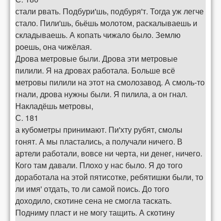
стали рвать. Подбури'шь, подбуря'т. Тогда уж легче
стало. Пили'шь, бьёшь молотом, раскалываешь и
складываешь. А копать чижало было. Землю
роешь, она чижёлая.
Дрова метровые были. Дрова эти метровые
пилили. Я на дровах работала. Больше всё
метровы пилили на этот на смолозавод. А смоль-то
гнали, дрова нужны были. Я пилила, а он гнал.
Накладёшь метровы,
С. 181
а кубометры принимают. Пи'хту рубят, смолы
гонят. А мы пластались, а получали ничего. В
артели работали, вовсе ни черта, ни денег, ничего.
Кого там давали. Плохо у нас было. Я до того
доработала на этой пятисотке, ребятишки были, то
ли имя' отдать, то ли самой поись. До того
доходило, скотине сена не смогла таскать.
Подниму пласт и не могу тащить. А скотину