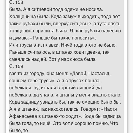
С. 158
была. А я ситцевой тода одежи не носила.
Холщени'на была. Кода замуж выходить, тода вот
такие рубахи были, вверху ситцевые, а тута опять
холщенина пришита была. Я щас рубахи надеваю
и думаю: «Раньше бы такие поносить».
Или трусы эти, плавки. Ничё тода этого не было.
Раньше считалось, в штанах ходит девка, так
смеялись над ей. Вот у нас сноха была
С. 159
взя'та из городу, она меня: «Давай, Настасья,
сошьём тебе трусы». А я в трусах пошла,
побежали, ну, играли в третий лишний, да
побежала, да упала, и штаны у меня видать стало.
Кода задницу увидать бы, так не смешно было бы.
А я в штанах, так нахохотались. Говорят: «Настя
Афанасьева в штанах-то ходит». Кода бы задница
была гола, то ничё. Это вот я хорошо помню. Что
было, то