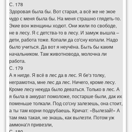
С. 178
Здоровая была бы. Вот старая, а всё же не экое
чудо с меня была бы. На меня страшно глядеть-то.
Экие вон женщины ходют. Они жили по свободе,
не в лесу. Я с детства-то в лесу. И замуж вышла –
дети, работа тоже. Копали да со'сну копали. Надо
было учиться. Да вот я неучёна. Быть бы каким
начальником. Там животновода, молочна ли
работа.
С. 179
А я нигде. Я всё в лес да в лес. Я бе'з толку,
неграмотна, мне лес да лес. Ничего, кроме лесу.
Кроме лесу некуда было деваться. Только в лес. А
я была в аккурат помоложе, постарше были, дак их
поменьше толкали. Под со'сну залезешь, она стоит,
а ты там корни подрубаешь. Кричат: «Вылезай!» А
там яма такая, не знашь, как вылезти. Потом уж
аммона'л привезли,
С. 180