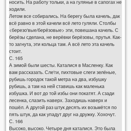
носить. На работу тольки, а на гулянье в сапогах не
ходили.
Летом все собирались. На берегу была качель, дак
всё равно в этой качели всё лето гуляли. Столбы
<березо'вые/берёзовые> эти, повешана качель. С
берёзы сделана, не верёвки берёзовы, прутья. Как-
то загнута, эти кольца там. А всё лето эта качель
стоит.
С. 165
А зимой были шесты. Каталися в Масленку. Как
вам рассказать. Сле'ги, пихтовые слеги зелёные,
рубишь городок такой метра на два, избушку
рубишь, а там на ней ставишь как маленька
избушка. И вот до той избы они покатят. А сзади
лесенка, слазить наверх. Заходишь наверх и
пошёл. А другой раз штук десять их возьмётся по
пять штук, да как упадут друг на дружку. Хохочут.
С. 166
Высоко, высоко. Четыре дня каталися. Это была