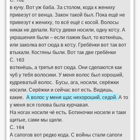
в кучу. Вот уж баба. За столом, кода к жениху
привезут от венца. Закон такой был. Пока ещё не
привезут к жениху, то всё ещё с косой. Волосы
никак не делали. Ко'су девки носили, одну ко'су. А
украшения были – если пажик был, то воткнёшь,
или заколка вот сюда в ко'су. Гребёнки вот так вот
втыкали. Костяны были. Вот так две гребёнки
С. 163
воткнёшь, а третья вот сюда. Они сделаются как
чуб у тебя волосики. У меня волос был хороший,
кудреватый волос. Бусы, ага, носили, серёжки
носили. Серёжки и сейчас вот есть. Видишь,
какие.
А волос у меня щас нехороший, седой.
А то
у меня вся голова была курчавая.
На ногах носили чё есть. Ботиночки носили и таки
щитые, сами мы щили.
С. 164
А сапогов вот редко кода. С войны стали сапоги