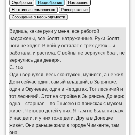
Одобрение
Неодобрение
Намерение
Негативная самооценка
Распоряжение
Сообщение о необходимости
Видишь, какие руки у меня, все работой
надсажены, все болят, натруженные. Руки болят,
ноги не ходят. В войну остялас с трёх детях – и
работала, и растила. С войны не вернулся брат, не
вернулись два деверя.
С. 153
Один вернулся, весь сконтужен, мучился, а не жил.
Дети сейчас один, самый младший, в Зырянске,
один в Окунееве, один в Чердатах. Тот лесничий и
тот лесничий. Этот на стройке в Зырянске. Дочери:
одна – старшая – по Енисею на приисках с мужем
живёт. Четверо детей у них. Я там не была ни разу.
У нас дети, и у них тоже дети. Друга в Донецке
живёт. Они раньше жили в городе Чимкенте, там
она