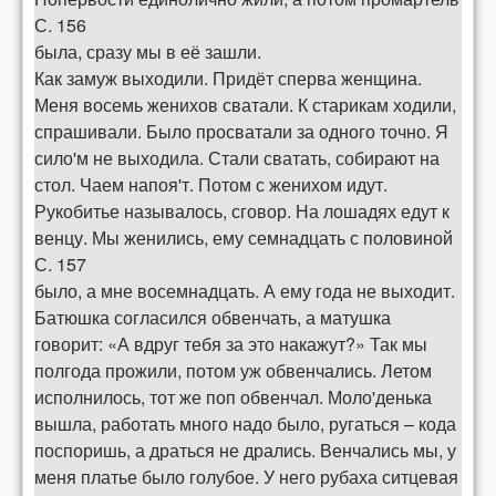
С. 156
была, сразу мы в её зашли.
Как замуж выходили. Придёт сперва женщина.
Меня восемь женихов сватали. К старикам ходили,
спрашивали. Было просватали за одного точно. Я
сило'м не выходила. Стали сватать, собирают на
стол. Чаем напоя'т. Потом с женихом идут.
Рукобитье называлось, сговор. На лошадях едут к
венцу. Мы женились, ему семнадцать с половиной
С. 157
было, а мне восемнадцать. А ему года не выходит.
Батюшка согласился обвенчать, а матушка
говорит: «А вдруг тебя за это накажут?» Так мы
полгода прожили, потом уж обвенчались. Летом
исполнилось, тот же поп обвенчал. Моло'денька
вышла, работать много надо было, ругаться – кода
поспоришь, а драться не дрались. Венчались мы, у
меня платье было голубое. У него рубаха ситцевая