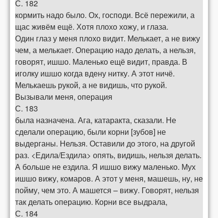
С. 182
кормить надо было. Ох, господи. Всё пережили, а
щас живём ещё. Хотя плохо хожу, и глаза.
Один глаз у меня плохо видит. Мелькает, а не вижу
чем, а мелькает. Операцию надо делать, а нельзя,
говорят, ишшо. Маленько ещё видит, правда. В
иголку ишшо когда вдену нитку. А этот ничё.
Мелькаешь рукой, а не видишь, что рукой.
Вызывали меня, операция
С. 183
была назначена. Ага, катаракта, сказали. Не
сделали операцию, были корни [зубов] не
выдерганы. Нельзя. Оставили до этого, на другой
раз. <Едила/Ездила> опять, видишь, нельзя делать.
А больше не ездила. Я ишшо вижу маленько. Мух
ишшо вижу, комаров. А этот у меня, машешь, ну, не
пойму, чем это. А машется – вижу. Говорят, нельзя
так делать операцию. Корни все выдрала,
С. 184