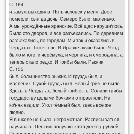
С. 154
и замуж выходила. Пять человек у меня. Двое
померли, сын да дочь. Семеро было, маленько.
А мы урождённые яранские. Всё щас нарущи'лось.
Было сто дворов, и все разъехались. По деревням
разъехались, по городам. Мы так и оказались в
Чердатах. Тоже село. В Яранке лучче было. Ягод
было много: и черёмуха, и чернига, и смородина, а
теперь стало редко. И грибы были. Рыжик
С. 155
был, большинство рыжик. И груздь был, и
масленик. Сухой груздь был. Белый гриб не было.
Здесь, в Чердатах, белый гриб есть. Солили грибы,
государству целыми бочками отправляли. На
ко'нях ездили. Угол тёмный был, здесь всё же
людно.
Я в школе не была, неграмотная. Расписываться
научилась. Пенсию получаю <пятьдесят> рублей.
Попервости единолично жили, а потом промартель