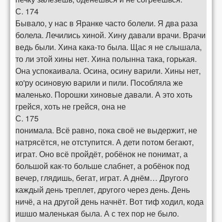
С. 174
Бывало, у нас в Яранке часто болели. Я два раза
болела. Лечились хиной. Хину давали врачи. Врачи
ведь были. Хина кака-то была. Щас я не слышала,
то ли этой хины нет. Хина полынна така, горькая.
Она успокаивала. Осина, осину варили. Хины нет,
ко'ру осиновую варили и пили. Пособляла же
маленько. Порошки хиновые давали. А это хоть
грейся, хоть не грейся, она не
С. 175
понимала. Всё равно, пока своё не выдержит, не
натрясётся, не отступится. А дети потом бегают,
играт. Оно всё пройдёт, робёнок не понимат, а
большой как-то больше слабнет, а робёнок под
вечер, глядишь, бегат, играт. А днём… Другого
каждый день треплет, другого через день. День
ничё, а на другой день начнёт. Вот тиф ходил, кода
ишшо маленькая была. А с тех пор не было.