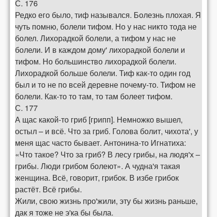
С. 176
Редко его было, тиф назывался. Болезнь плохая. Я
чуть помню, болели тифом. Но у нас никто тода не
болел. Лихорадкой болели, а тифом у нас не
болели. И в каждом дому' лихорадкой болели и
тифом. Но большинство лихорадкой болели.
Лихорадкой больше болели. Тиф как-то один год
был и то не по всей деревне почему-то. Тифом не
болели. Как-то то там, то там болеет тифом.
С. 177
А щас какой-то гриб [грипп]. Немножко вышел,
остыл – и всё. Что за гриб. Голова болит, чихота', у
меня щас часто бывает. Антонина-то Игнатиха:
«Что такое? Что за гриб? В лесу грибы, на людя'х –
грибы. Люди грибом болеют». А чудна'я такая
женщина. Всё, говорит, грибок. В избе грибок
растёт. Всё грибы.
Жили, свою жизнь про'жили, эту бы жизнь раньше,
дак я тоже не э'ка бы была.