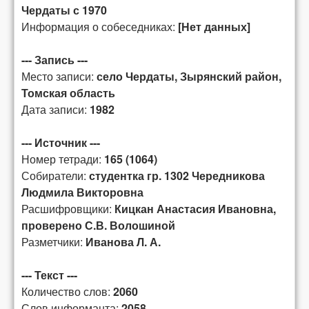
Чердаты с 1970
Информация о собеседниках:
[Нет данных]
--- Запись ---
Место записи:
село Чердаты, Зырянский район,
Томская область
Дата записи:
1982
--- Источник ---
Номер тетради:
165 (1064)
Собиратели:
студентка гр. 1302 Чередникова
Людмила Викторовна
Расшифровщики:
Кицкан Анастасия Ивановна,
проверено С.В. Волошиной
Разметчики:
Иванова Л. А.
--- Текст ---
Количество слов:
2060
Слов информанта:
2058