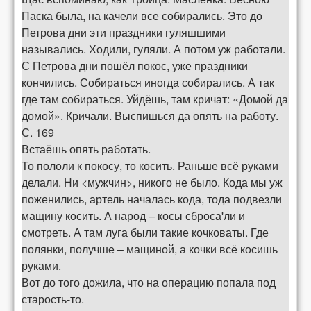
Паска была, на качели все собирались. Это до
Петрова дни эти праздники гуляшшими
назывались. Ходили, гуляли. А потом уж работали.
С Петрова дни пошёл покос, уже праздники
кончились. Собираться иногда собирались. А так
где там собираться. Уйдёшь, там кричат: «Домой да
домой». Кричали. Выспишься да опять на работу.
С. 169
Встаёшь опять работать.
То пололи к покосу, то косить. Раньше всё руками
делали. Ни <мужчин>, никого не было. Кода мы уж
поженились, артель началась кода, тода подвезли
мащину косить. А народ – косы сброса'ли и
смотреть. А там луга были такие кочковаты. Где
полянки, получше – мащиной, а кочки всё косишь
руками.
Вот до того дожила, что на операцию попала под
старость-то.