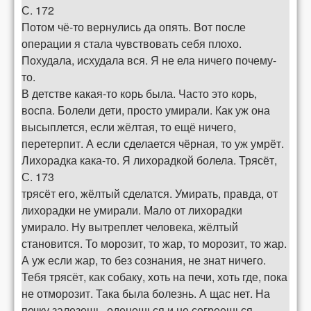
С. 172
Потом чё-то вернулись да опять. Вот после
операции я стала чувствовать себя плохо.
Похудала, исхудала вся. Я не ела ничего почему-
то.
В детстве какая-то корь была. Часто это корь,
воспа. Болели дети, просто умирали. Как уж она
высыплется, если жёлтая, то ещё ничего,
перетерпит. А если сделается чёрная, то уж умрёт.
Лихорадка кака-то. Я лихорадкой болела. Трясёт,
С. 173
трясёт его, жёлтый сделатся. Умирать, правда, от
лихорадки не умирали. Мало от лихорадки
умирало. Ну вытреплет человека, жёлтый
становится. То морозит, то жар, то морозит, то жар.
А уж если жар, то без сознания, не знат ничего.
Тебя трясёт, как собаку, хоть на печи, хоть где, пока
не отморозит. Така была болезнь. А щас нет. На
печку залезешь, оденешься и не согреешься.