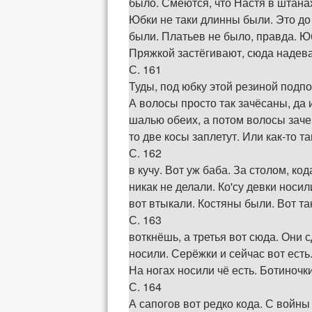
было. Смеются, что Настя в штана
Юбки не таки длинны были. Это до 
были. Платьев не было, правда. Юб
Пряжкой застёгивают, сюда надева
С. 161
Туды, под юбку этой резиной подп
А волосы просто так зачёсаны, да и
шалью обеих, а потом волосы зачешу
то две косы заплетут. Или как-то т
С. 162
в кучу. Вот уж баба. За столом, ко
никак не делали. Ко'су девки носил
вот втыкали. Костяны были. Вот та
С. 163
воткнёшь, а третья вот сюда. Они 
носили. Серёжки и сейчас вот есть
На ногах носили чё есть. Ботиночк
С. 164
А сапогов вот редко кода. С войны 