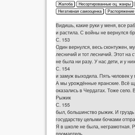
Жалоба
Несортированные оц. жанры
Негативная самооценка
Распоряжение
Видишь, какие руки у меня, все раб
и растила. С войны не вернулся бр
С. 153
Один вернулся, весь сконтужен, му
лесничий и тот лесничий. Этот на 
не была ни разу. У нас дети, и у н
С. 154
и замуж выходила. Пять человек у
А мы урождённые яранские. Всё ща
оказались в Чердатах. Тоже село. 
Рыжик
С. 155
был, большинство рыжик. И груздь 
государству целыми бочками отправ
Я в школе не была, неграмотная. 
промартель