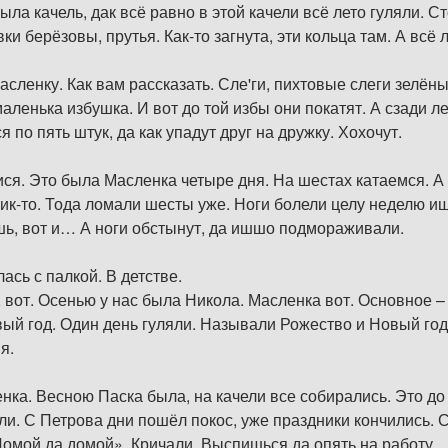
ыла качель, дак всё равно в этой качели всё лето гуляли.
ки берёзовы, прутья. Как-то загнута, эти кольца там. А всё л
сленку. Как вам рассказать. Сле'ги, пихтовые слеги зелёны
маленька избушка. И вот до той избы они покатят. А сзади л
я по пять штук, да как упадут друг на дружку. Хохочут.
ися. Это была Масленка четыре дня. На шестах катаемся. А
к-то. Тода ломали шесты уже. Ноги болели целу неделю ишш
шь, вот и… А ноги обстынут, да ишшо подмораживали.
ась с палкой. В детстве.
 вот. Осенью у нас была Никола. Масленка вот. Основное –
овый год. Один день гуляли. Называли Рожество и Новый год
я.
нка. Весною Паска была, на качели все собирались. Это д
ли. С Петрова дни пошёл покос, уже праздники кончились. С
Домой да домой». Кричали. Выспишься да опять на работу.