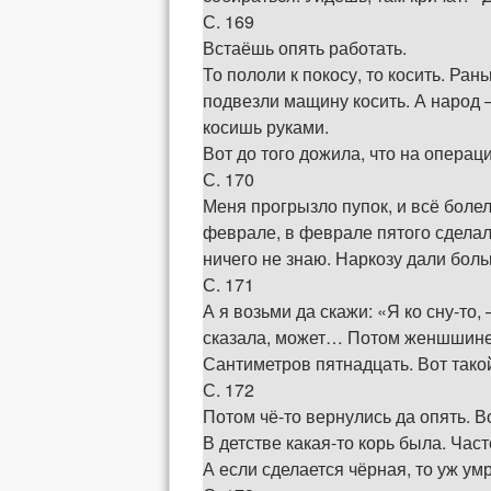
С. 169
Встаёшь опять работать.
То пололи к покосу, то косить. Ра
подвезли мащину косить. А народ –
косишь руками.
Вот до того дожила, что на операц
С. 170
Меня прогрызло пупок, и всё болел
феврале, в феврале пятого сделал
ничего не знаю. Наркозу дали боль
С. 171
А я возьми да скажи: «Я ко сну-то,
сказала, может… Потом женшшине т
Сантиметров пятнадцать. Вот такой
С. 172
Потом чё-то вернулись да опять. В
В детстве какая-то корь была. Част
А если сделается чёрная, то уж ум