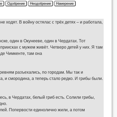
ие
Одобрение
Неодобрение
Намерение
е ходят. В войну остялас с трёх детях – и работала,
ске, один в Окунееве, один в Чердатах. Тот
 приисках с мужем живёт. Четверо детей у них. Я там
оде Чимкенте, там она
ревням разъехались, по городам. Мы так и
а, и смородина, а теперь стало редко. И грибы были.
есь, в Чердатах, белый гриб есть. Солили грибы,
дно.
лей. Попервости единолично жили, а потом