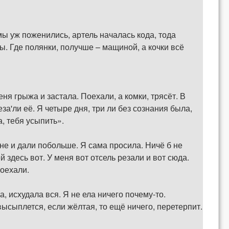
 мы уж поженились, артель началась кода, тода
ты. Где полянки, получше – мащиной, а кочки всё
еня грыжа и застала. Поехали, а комки, трясёт. В
а'ли её. Я четыре дня, три ли без сознания была,
а, тебя усыпить».
 мне и дали побольше. Я сама просила. Ничё б не
здесь вот. У меня вот отсель резали и вот сюда.
поехали.
, исхудала вся. Я не ела ничего почему-то.
 высыплется, если жёлтая, то ещё ничего, перетерпит.