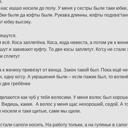
х.
нас ишшо носили до полу. У меня у сестры были таки юбки, 
ки были да кофты были. Рукава длинны, кофты подхва'таны 
т юбку высоку.
ояшутся.
 всё. Коса заплетёна. Коса, кода невеста, а потом уж к жених
т и завивают куфту. То две косы заплетут. Ко'су не стали з
ам сплетут
да к жениху привезут от венца. Закон такой был. Пока ещё н
и, одну ко'су. А украшения были – если пажик был, то воткнё
к две гребёнки
сделаются как чуб у тебя волосики. У меня волос был хорош
. Видишь, какие. А волос у меня щас нехороший, седой. А т
и носили и таки щитые, сами мы щили.
стали сапоги носить. На работу тольки, а на гулянье в сапо