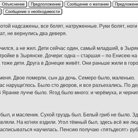
Объяснение
Предположение
Сообщение о желании
Предложен
Сообщение о необходимости
отой надсажены, все болят, натруженные. Руки болят, ноги н
ат, не вернулись два деверя.
чился, а не жил. Дети сейчас один, самый младший, в Зырян
стройке в Зырянске. Дочери: одна – старшая – по Енисею на
их тоже дети. Друга в Донецке живёт. Они раньше жили в гор
 меня. Двое померли, сын да дочь. Семеро было, маленько.
с нарущи'лось. Было сто дворов, и все разъехались. По де
В Яранке лучче было. Ягод было много: и черёмуха, и черниг
был, и масленик. Сухой груздь был. Белый гриб не было. Зд
ляли. На ко'нях ездили. Угол тёмный был, здесь всё же лю
Расписываться научилась. Пенсию получаю <пятьдесят> руб