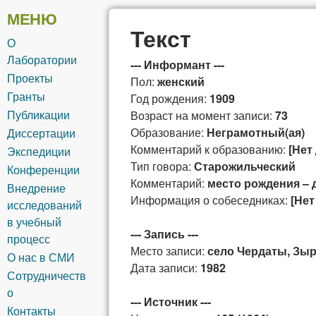
общей и
МЕНЮ
Текст
О
сибирской
Лаборатории
--- Информант ---
Проекты
Пол:
женский
лексикографии
Гранты
Год рождения:
1909
Публикации
Возраст на момент записи:
73
Образование:
Неграмотный(ая)
Диссертации
Комментарий к образованию:
[Нет
Экспедиции
Тип говора:
Старожильческий
Конференции
Комментарий:
место рождения – 
Внедрение
Информация о собеседниках:
[Нет
исследований
в учебный
--- Запись ---
процесс
Место записи:
село Чердаты, Зыр
О нас в СМИ
Дата записи:
1982
Сотрудничеств
о
--- Источник ---
Контакты