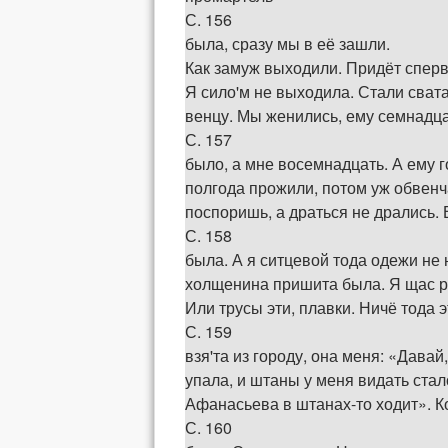
С. 156
была, сразу мы в её зашли.
Как замуж выходили. Придёт сперв
Я сило'м не выходила. Стали свата
венцу. Мы женились, ему семнадц
С. 157
было, а мне восемнадцать. А ему г
полгода прожили, потом уж обвенч
поспоришь, а драться не дрались. 
С. 158
была. А я ситцевой тода одежи не 
холщенина пришита была. Я щас р
Или трусы эти, плавки. Ничё тода 
С. 159
взя'та из городу, она меня: «Давай
упала, и штаны у меня видать стал
Афанасьева в штанах-то ходит». Ко
С. 160