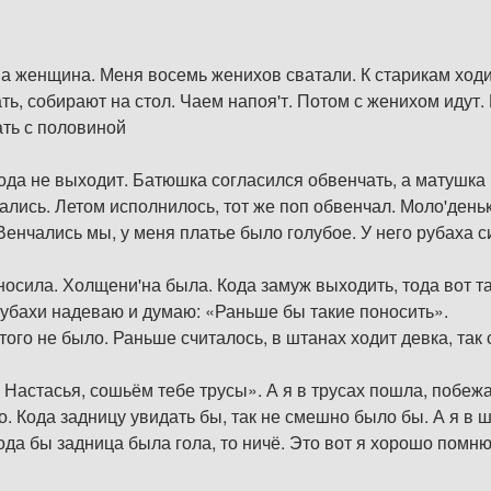
а женщина. Меня восемь женихов сватали. К старикам ходи
ть, собирают на стол. Чаем напоя'т. Потом с женихом идут.
ать с половиной
ода не выходит. Батюшка согласился обвенчать, а матушка г
ались. Летом исполнилось, тот же поп обвенчал. Моло'деньк
Венчались мы, у меня платье было голубое. У него рубаха 
носила. Холщени'на была. Кода замуж выходить, тода вот та
убахи надеваю и думаю: «Раньше бы такие поносить».
этого не было. Раньше считалось, в штанах ходит девка, так
, Настасья, сошьём тебе трусы». А я в трусах пошла, побежа
о. Кода задницу увидать бы, так не смешно было бы. А я в ш
да бы задница была гола, то ничё. Это вот я хорошо помню