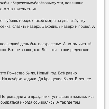
 Столбы <березо'вые/берёзовые> эти, повешана
ето эта качель стоит.
е, рубишь городок такой метра на два, избушку
есенка, слазить наверх. Заходишь наверх и пошёл. А
 последний день был воскресенье. А потом чистый
о. Вот не знашь, как. Лесенки-то они реденькие.
 это Рожество было, Новый год. Всё равно
. На вечёрки ходили. Да Крещение было. В летнее
о Петрова дни эти праздники гуляшшими назывались.
обираться иногда собирались. А так где там