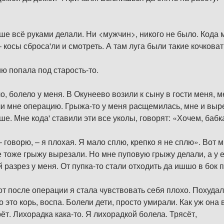
ньше всё руками делали. Ни <мужчин>, никого не было. Кода
 косы сброса'ли и смотреть. А там луга были такие кочкова
ию попала под старость-то.
о, болело у меня. В Окунеево возили к сыну в гости меня, м
и мне операцию. Грыжа-то у меня раcщемилась, мне и вырез
ше. Мне кода' ставили эти все уколы, говорят: «Хочем, бабк
 – говорю, – я плохая. Я мало сплю, крепко я не сплю». Вот
оже грыжу вырезали. Но мне пуповую грыжу делали, а у ей 
 разрез у меня. От пупка-то стали отходить да ишшо в бок 
от после операции я стала чувствовать себя плохо. Похудала
о это корь, воспа. Болели дети, просто умирали. Как уж она
рёт. Лихорадка кака-то. Я лихорадкой болела. Трясёт,