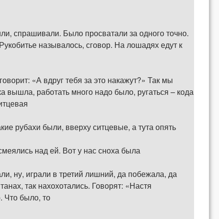
ли, спрашивали. Было просватали за одного точно.
 Рукобитье называлось, сговор. На лошадях едут к
оворит: «А вдруг тебя за это накажут?» Так мы
а вышла, работать много надо было, ругаться – кода
ситцевая
кие рубахи были, вверху ситцевые, а тута опять
 смеялись над ей. Вот у нас сноха была
ли, ну, играли в третий лишний, да побежала, да
танах, так нахохотались. Говорят: «Настя
. Что было, то