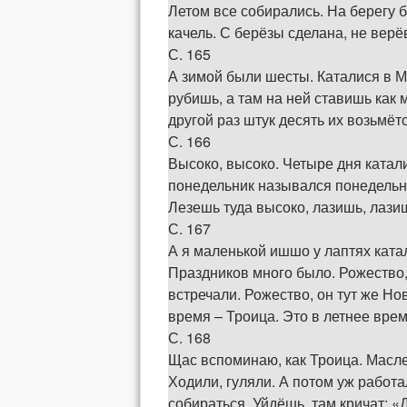
Летом все собирались. На берегу б
качель. С берёзы сделана, не верёв
С. 165
А зимой были шесты. Каталися в Ма
рубишь, а там на ней ставишь как 
другой раз штук десять их возьмётс
С. 166
Высоко, высоко. Четыре дня катал
понедельник назывался понедельни
Лезешь туда высоко, лазишь, лази
С. 167
А я маленькой ишшо у лаптях катал
Праздников много было. Рожество,
встречали. Рожество, он тут же Н
время – Троица. Это в летнее врем
С. 168
Щас вспоминаю, как Троица. Масле
Ходили, гуляли. А потом уж работа
собираться. Уйдёшь, там кричат: «