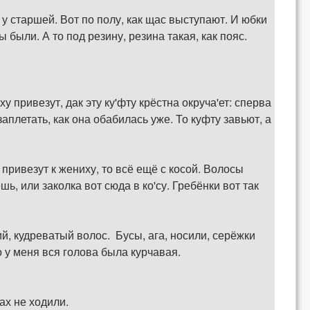
у старшей. Вот по полу, как щас выступают. И юбки
были. А то под резину, резина такая, как пояс.
у привезут, дак эту ку'фту крёстна окруча'ет: сперва
аплетать, как она обабилась уже. То куфту завьют, а
е привезут к жениху, то всё ещё с косой. Волосы
шь, или заколка вот сюда в ко'су. Гребёнки вот так
ий, кудреватый волос. Бусы, ага, носили, серёжки
о у меня вся голова была курчавая.
гах не ходили.