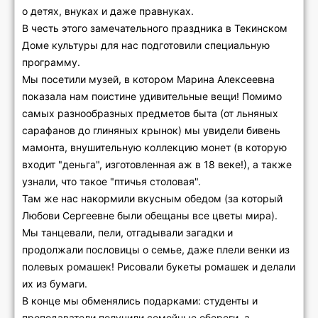
о детях, внуках и даже правнуках.
В честь этого замечательного праздника в Текинском
Доме культуры для нас подготовили специальную
программу.
Мы посетили музей, в котором Марина Алексеевна
показала нам поистине удивительные вещи! Помимо
самых разнообразных предметов быта (от льняных
сарафанов до глиняных крынок) мы увидели бивень
мамонта, внушительную коллекцию монет (в которую
входит "деньга", изготовленная аж в 18 веке!), а также
узнали, что такое "птичья столовая".
Там же нас накормили вкусным обедом (за который
Любови Сергеевне были обещаны все цветы мира).
Мы танцевали, пели, отгадывали загадки и
продолжали пословицы о семье, даже плели венки из
полевых ромашек! Рисовали букеты ромашек и делали
их из бумаги.
В конце мы обменялись подарками: студенты и
преподаватели получили семейные обереги, а