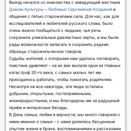
Выезд начался со знакомства с заведующей местным
Домом Культуры
–
Любовью Сергеевной Холдиной
и
общения с пятью старожилами села. Для нас, как для
исследователей и любителей русского слова, было
очень важно пообщаться с людьми, чья речь
сохранила уникальные диалектные черты, и мы были
рады возможности записать и сохранить редкие
образцы старожильческих говоров.
Судьбы жителей, с которыми нам удалось поговорить,
поистине удивляют – на их век выпали одни из главных
катастроф 20-го века, с самых малых лет им
приходилось работать, чтобы помогать родителям.
Несмотря на все невзгоды, эти люди остались
добрыми, открытыми, гостеприимными,
жизнерадостными, и мы благодарны им за радушный
приём и интересные беседы.
В День семьи, любви и верности, мы много говорили с
ними именно о семье – с нами делились бесценным
опытом жизни в браке, воспоминаниями и рассказами